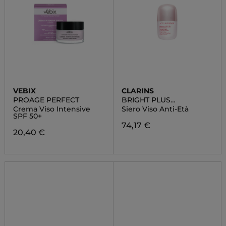
VEBIX
CLARINS
PROAGE PERFECT
BRIGHT PLUS
[ADVANCED]
Crema Viso Intensive
Siero Viso Anti-Età
SPF 50+
74,17 €
20,40 €