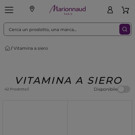
Ordina per
Filtra
Vitamina a siero
Make-up
Profumi
🎁 Idee
Corpo
Uomo
Marche
Capelli
Regalo
VITAMINA A SIERO
Disponibile
42 Prodotto/i