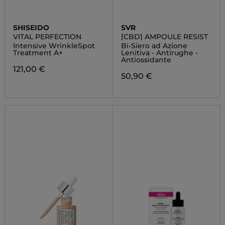
SHISEIDO
SVR
VITAL PERFECTION
[CBD] AMPOULE RESIST
Intensive WrinkleSpot
Bi-Siero ad Azione
Treatment A+
Lenitiva - Antirughe -
Antiossidante
121,00 €
50,90 €