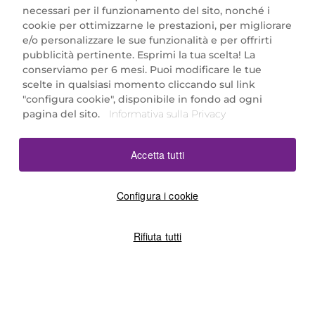
necessari per il funzionamento del sito, nonché i
cookie per ottimizzarne le prestazioni, per migliorare
e/o personalizzare le sue funzionalità e per offrirti
Marionnaud Parfumeries Italia S.r.l.
pubblicità pertinente. Esprimi la tua scelta! La
Largo Fiera Milano 5, 20017 Rho (MI)
conserviamo per 6 mesi. Puoi modificare le tue
REA Milano 1650024 con P.IVA 13425220152.
scelte in qualsiasi momento cliccando sul link
SCARICA LA NOSTRA APP
"configura cookie", disponibile in fondo ad ogni
pagina del sito.
Informativa sulla Privacy
Accetta tutti
Configura i cookie
Rifiuta tutti
©2026 Marionnaud
|
Sitemap