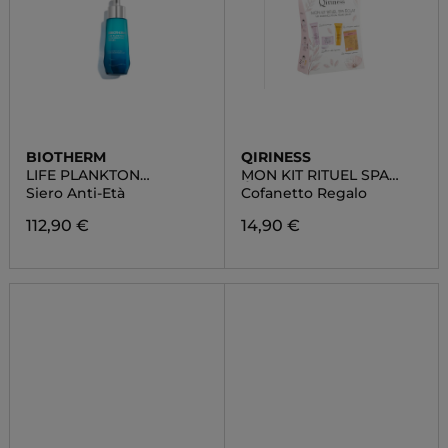
BIOTHERM
QIRINESS
LIFE PLANKTON
MON KIT RITUEL SPA
REGENERATING SERUM
ÉCLAT
Siero Anti-Età
Cofanetto Regalo
112,90 €
14,90 €