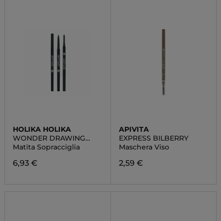
HOLIKA HOLIKA
APIVITA
WONDER DRAWING
EXPRESS BILBERRY
SKINNY EYEBROW
Matita Sopracciglia
Maschera Viso
6,93 €
2,59 €