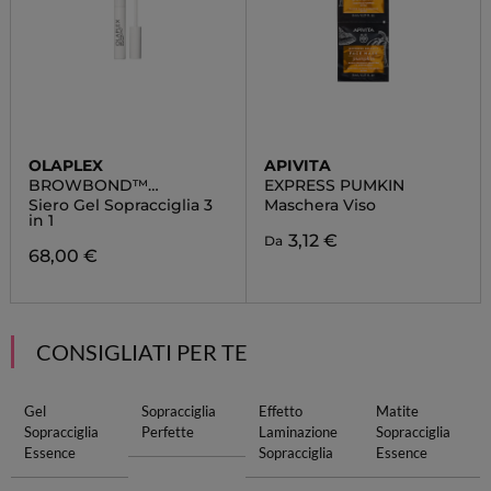
OLAPLEX
APIVITA
BROWBOND™
EXPRESS PUMKIN
BUILDING SERUM
Siero Gel Sopracciglia 3
Maschera Viso
in 1
3,12 €
Da
68,00 €
CONSIGLIATI PER TE
Gel
Sopracciglia
Effetto
Matite
Sopracciglia
Perfette
Laminazione
Sopracciglia
Essence
Sopracciglia
Essence