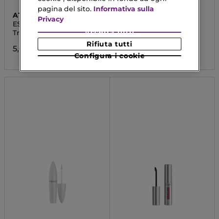
pagina del sito.
Informativa sulla
ATELIER DU SOURCIL
SHISEIDO
Privacy
ESFOLIANTE 2 IN 1
LASH SERUM
Accetta tutti
Trattamento Esfoliante
Full Lash Serum
Rifiuta tutti
5,00 €
44,04 €
Configura i cookie