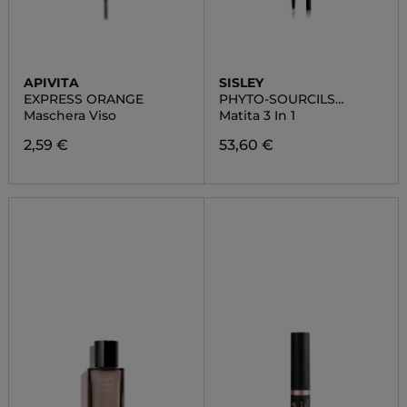
APIVITA
SISLEY
EXPRESS ORANGE
PHYTO-SOURCILS
DESIGN
Maschera Viso
Matita 3 In 1
2,59 €
53,60 €