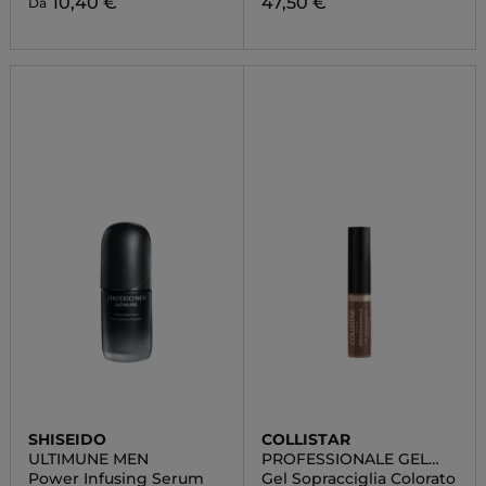
10,40 €
47,50 €
Da
SHISEIDO
COLLISTAR
ULTIMUNE MEN
PROFESSIONALE GEL
SOPRACCIGLIA
Power Infusing Serum
Gel Sopracciglia Colorato