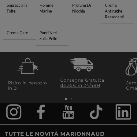
Sopracciglia
Homme
Profumi Di
Crema
Folte
Marine
Nicchia
Antirughe
Rassodanti
Crema Care
Punti Neri
Sulla Pelle
Consegna Gratuita
Ritiro in negozio
Camp
da 35€​ in 24/48H
in 2H
Oma
TUTTE LE NOVITÀ MARIONNAUD