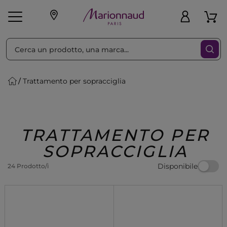
Ordina per
Filtra
Trattamento per sopracciglia
Make-up
Profumi
🎁 Idee
Corpo
Uomo
Marche
Capelli
Regalo
TRATTAMENTO PER
SOPRACCIGLIA
Disponibile
24 Prodotto/i