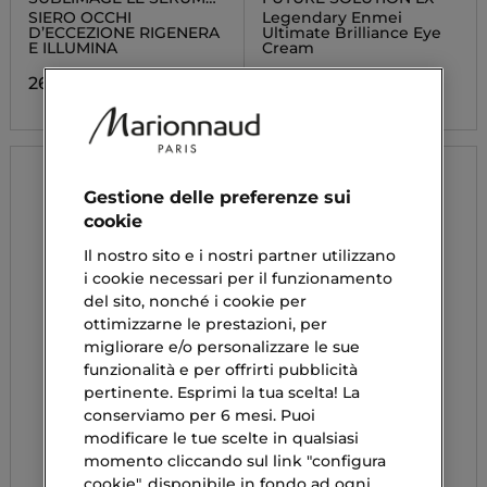
YEUX
SIERO OCCHI
Legendary Enmei
D’ECCEZIONE RIGENERA
Ultimate Brilliance Eye
E ILLUMINA
Cream
262,42 €
207,90 €
Gestione delle preferenze sui
cookie
Il nostro sito e i nostri partner utilizzano
i cookie necessari per il funzionamento
del sito, nonché i cookie per
ottimizzarne le prestazioni, per
migliorare e/o personalizzare le sue
funzionalità e per offrirti pubblicità
pertinente. Esprimi la tua scelta! La
conserviamo per 6 mesi. Puoi
modificare le tue scelte in qualsiasi
momento cliccando sul link "configura
cookie", disponibile in fondo ad ogni