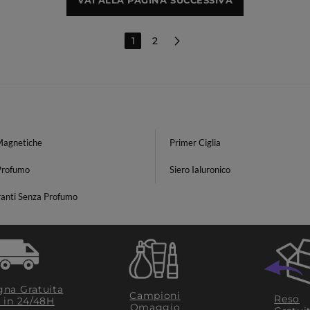
VAI ALLA PAGINA SUCCESSIVA
1
2
 Magnetiche
Primer Ciglia
Profumo
Siero Ialuronico
anti Senza Profumo
na Gratuita
Campioni
Reso
​ in 24/48H
Omaggio