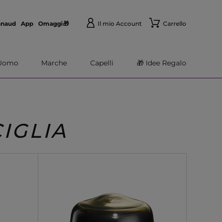
nnaud
App
Omaggi🎁
Il mio Account
Carrello
Uomo
Marche
Capelli
🎁 Idee Regalo
IGLIA