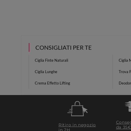
CONSIGLIATI PER TE
Ciglia Finte Naturali
Ciglia
Ciglia Lunghe
Trova 
Crema Effetto Lifting
Deodor
Conseg
Ritiro in negozio
da 35€
in 2H