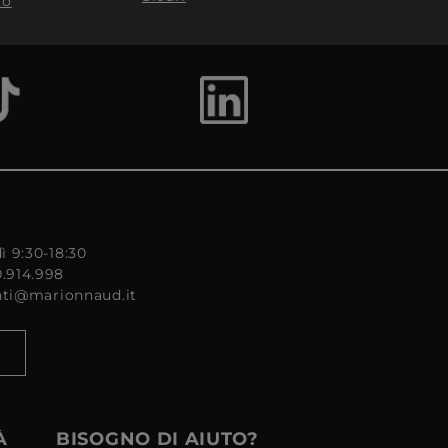
to
ì 9:30-18:30
0.914.998
enti@marionnaud.it
À
BISOGNO DI AIUTO?