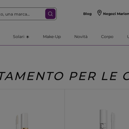
Blog
Negozi Mario
Solari ☀️
Make-Up
Novità
Corpo
TAMENTO PER LE C