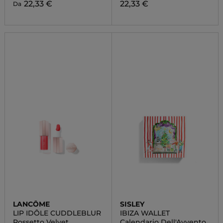
22,33 €
22,33 €
Da
LANCÔME
SISLEY
LIP IDÔLE CUDDLEBLUR
IBIZA WALLET
Rossetto Velvet
Calendario Dell'Avvento