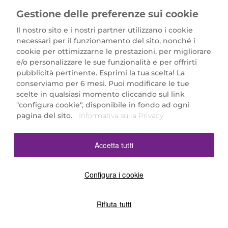
Gestione delle preferenze sui cookie
Il nostro sito e i nostri partner utilizzano i cookie
necessari per il funzionamento del sito, nonché i
cookie per ottimizzarne le prestazioni, per migliorare
e/o personalizzare le sue funzionalità e per offrirti
Marionnaud Parfumeries Italia S.r.l.
pubblicità pertinente. Esprimi la tua scelta! La
Largo Fiera Milano 5, 20017 Rho (MI)
conserviamo per 6 mesi. Puoi modificare le tue
REA Milano 1650024 con P.IVA 13425220152.
scelte in qualsiasi momento cliccando sul link
SCARICA LA NOSTRA APP
"configura cookie", disponibile in fondo ad ogni
pagina del sito.
Informativa sulla Privacy
Accetta tutti
Configura i cookie
Rifiuta tutti
©2026 Marionnaud
|
Sitemap