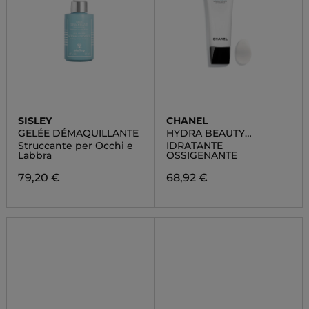
SISLEY
CHANEL
GELÉE DÉMAQUILLANTE
HYDRA BEAUTY
MASQUE DE NUIT AU
Struccante per Occhi e
IDRATANTE
CAMÉLIA
Labbra
OSSIGENANTE
79,20 €
68,92 €