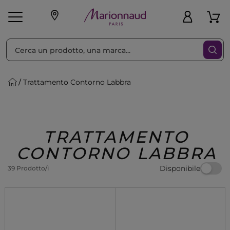
Ordina per
Filtra
Trattamento Contorno Labbra
Make-up
Profumi
🎁 Idee
Corpo
Uomo
Marche
Capelli
Regalo
TRATTAMENTO
CONTORNO LABBRA
Disponibile
39 Prodotto/i