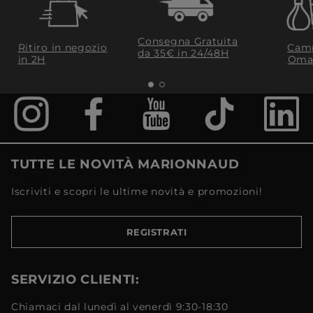
Consegna Gratuita
Ritiro in negozio
Camp
da 35€​ in 24/48H
in 2H
Oma
TUTTE LE NOVITÀ MARIONNAUD
Iscriviti e scopri le ultime novità e promozioni!
REGISTRATI
SERVIZIO CLIENTI:
Chiamaci dal lunedì al venerdì 9:30-18:30