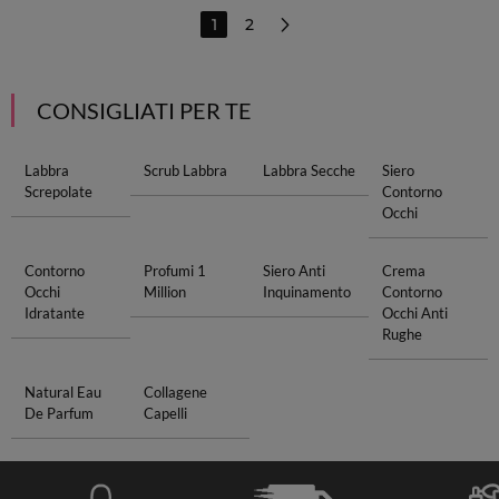
1
2
CONSIGLIATI PER TE
Labbra
Scrub Labbra
Labbra Secche
Siero
Screpolate
Contorno
Occhi
Contorno
Profumi 1
Siero Anti
Crema
Occhi
Million
Inquinamento
Contorno
Idratante
Occhi Anti
Rughe
Natural Eau
Collagene
De Parfum
Capelli