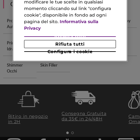
modificare le tue scelte in qualsiasi
CONSIGLIATI PER TE
momento cliccando sul link "configura
cookie", disponibile in fondo ad ogni
Profumi Per
Primer Ciglia
Primer
Primer Spray
pagina del sito.
Informativa sulla
Auto
Opacizzante
Privacy
Accetta tutti
Primer
Balsamo Per
Olio
Astra Lip
Rifiuta tutti
Idratante
Lisci
Abbronzante
Gloss
Configura i cookie
Shimmer
Skin Filler
Occhi
Consegna Gratuita
Ritiro in negozio
Camp
da 35€​ in 24/48H
in 2H
Oma