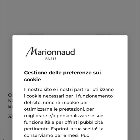
Gestione delle preferenze sui
cookie
Il nostro sito e i nostri partner utilizzano
COLLISTAR
COLLISTAR
i cookie necessari per il funzionamento
NOT-NOT ORDINARY
NOT-NOT ORDINARY
del sito, nonché i cookie per
TREATMENT
TREATMENT
Base Opacizzante
Base Illuminante
ottimizzarne le prestazioni, per
migliorare e/o personalizzare le sue
33,90 €
23,73 €
funzionalità e per offrirti pubblicità
pertinente. Esprimi la tua scelta! La
conserviamo per 6 mesi. Puoi