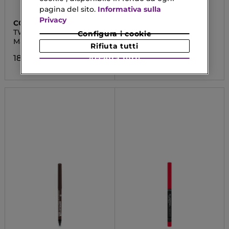
pagina del sito.
Informativa sulla
Privacy
COLLISTAR
ESSENCE
TWIST DESIGN
TEMPERINO
Configura i cookie
Matita Occhi Automatica
Temperino Duo
Rifiuta tutti
18,13 €
1,29 €
Accetta tutti