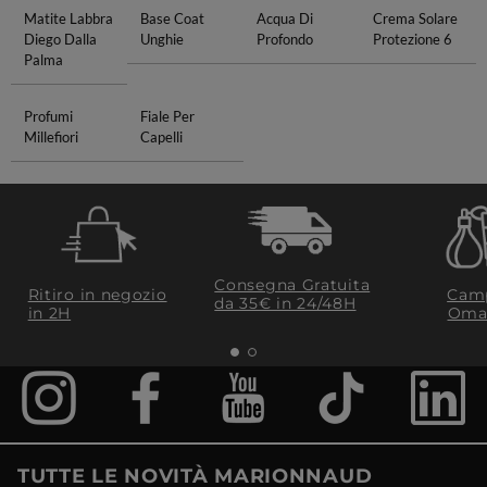
Matite Labbra
Base Coat
Acqua Di
Crema Solare
Diego Dalla
Unghie
Profondo
Protezione 6
Palma
Profumi
Fiale Per
Millefiori
Capelli
Consegna Gratuita
Ritiro in negozio
Camp
da 35€​ in 24/48H
in 2H
Oma
TUTTE LE NOVITÀ MARIONNAUD