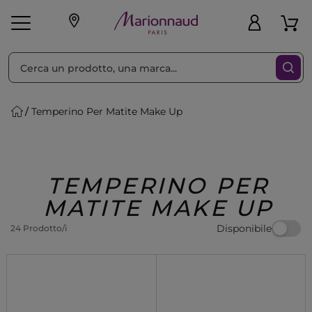
Ordina per
Filtra
Temperino Per Matite Make Up
Make-up
Profumi
🎁 Idee
Corpo
Uomo
Marche
Capelli
Regalo
TEMPERINO PER
MATITE MAKE UP
Disponibile
24 Prodotto/i