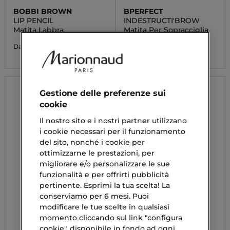
BOBBI BROWN
BPERFECT
LIP PENCIL
INDESTRUCTI'BROW
Matita Labbra
Matita Per Sopracciglia
38,00 €
10,95 €
Da
Da
Gestione delle preferenze sui
cookie
Il nostro sito e i nostri partner utilizzano
i cookie necessari per il funzionamento
del sito, nonché i cookie per
ottimizzarne le prestazioni, per
migliorare e/o personalizzare le sue
funzionalità e per offrirti pubblicità
pertinente. Esprimi la tua scelta! La
conserviamo per 6 mesi. Puoi
modificare le tue scelte in qualsiasi
momento cliccando sul link "configura
cookie", disponibile in fondo ad ogni