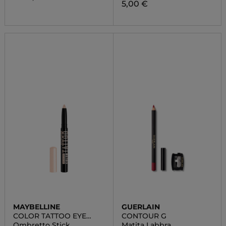
5,00 €
MAYBELLINE
GUERLAIN
COLOR TATTOO EYE
CONTOUR G
STICK
Ombretto Stick
Matita Labbra