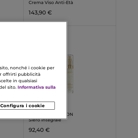
Crema Viso Anti-Età
143,90 €
 sito, nonché i cookie per
 offrirti pubblicità
celte in qualsiasi
el sito.
Informativa sulla
Configura i cookie
QIRINESS
ÉLIXIR D'EXCEPTION
Siero Integrale
92,40 €