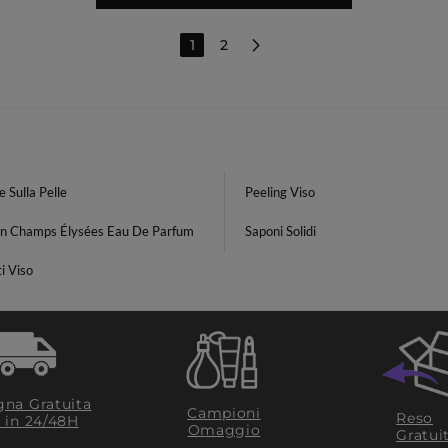
1
2
 Sulla Pelle
Peeling Viso
in Champs Élysées Eau De Parfum
Saponi Solidi
i Viso
na Gratuita
Campioni
Reso
​ in 24/48H
Omaggio
Gratui