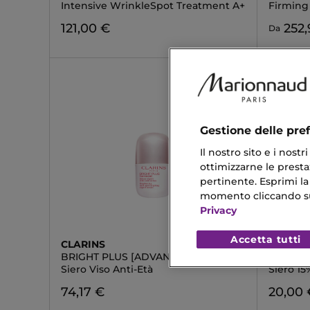
Intensive WrinkleSpot Treatment A+
Firming
121,00 €
252,
Da
Gestione delle pre
Il nostro sito e i nost
ottimizzarne le prestaz
pertinente. Esprimi la
momento cliccando sul 
Privacy
Accetta tutti
CLARINS
COSRX
BRIGHT PLUS [ADVANCED]
THE NIA
Siero Viso Anti-Età
Siero 1
74,17 €
20,00 