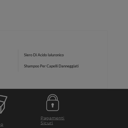
Siero Di Acido Ialuronico
Shampoo Per Capelli Danneggiati
Pagamenti
Sicuri
to