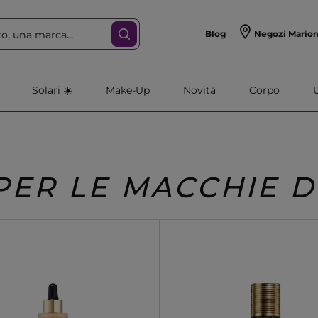
Blog
Negozi Mario
Solari ☀️
Make-Up
Novità
Corpo
PER LE MACCHIE D