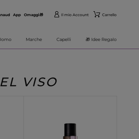
nnaud
App
Omaggi🎁
Il mio Account
Carrello
Uomo
Marche
Capelli
🎁 Idee Regalo
EL VISO