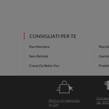
CONSIGLIATI PER TE
Viso Maschere
Macchie
Siero Retinolo
Guerla
Creme Da Notte Viso
Prodott
Conseg
Ritiro in negozio
da 35€
in 2H