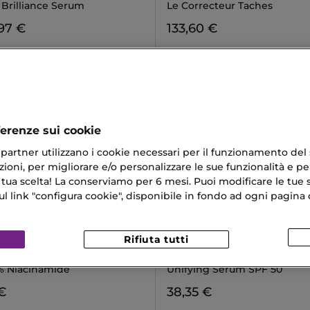
 Brilliance Serum
Le Correcteur Taches
97 €
133,60 €
ferenze sui cookie
ri partner utilizzano i cookie necessari per il funzionamento del
ioni, per migliorare e/o personalizzare le sue funzionalità e per
 tua scelta! La conserviamo per 6 mesi. Puoi modificare le tue s
link "configura cookie", disponibile in fondo ad ogni pagina d
Rifiuta tutti
LANCASTER
CINAMIDE 15 SERUM
SUN PERFECT
5% Niacinamide
Unifying Serum SPF 50
€
38,35 €