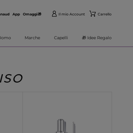
nnaud
App
Omaggi🎁
Il mio Account
Carrello
Uomo
Marche
Capelli
🎁 Idee Regalo
ISO