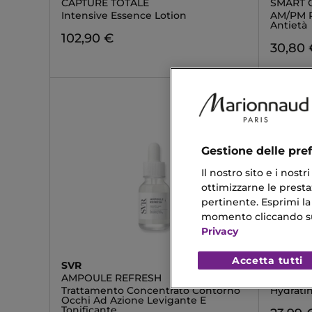
CAPTURE TOTALE
SMART C
Intensive Essence Lotion
AM/PM R
Antietà
102,90 €
30,80 
Gestione delle pre
Il nostro sito e i nost
ottimizzarne le prestaz
pertinente. Esprimi la
momento cliccando sul 
Privacy
Accetta tutti
SVR
ANUA
AMPOULE REFRESH
RICE 7 
Trattamento Concentrato Contorno
Hydrati
Occhi Ad Azione Levigante E
Tonificante