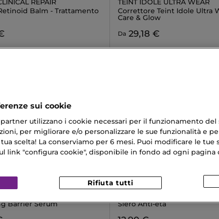
LINICAL REPAIR
TEINT IDOLE ULTRA WEAR
etinoid Balm - Trattamento
Correttore Teint Idole Ultra 
Care & Glow
€
29,18 €
Da
ferenze sui cookie
ri partner utilizzano i cookie necessari per il funzionamento del
ioni, per migliorare e/o personalizzare le sue funzionalità e per
 tua scelta! La conserviamo per 6 mesi. Puoi modificare le tue s
link "configura cookie", disponibile in fondo ad ogni pagina d
Rifiuta tutti
NATURA SIBERICA
+ CERAMIDE
ROYAL CAVIAR
ng Barrier Serum
Siero Anti-età