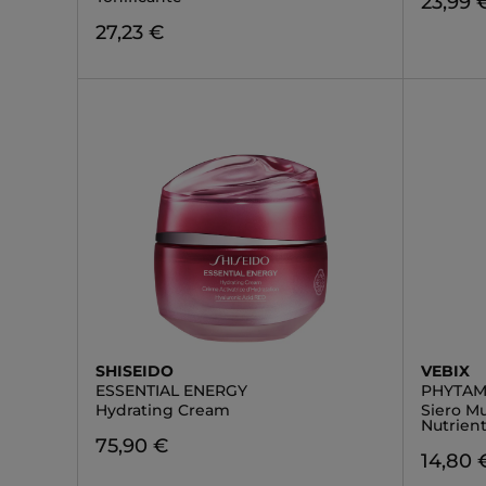
23,99 
27,23 €
SHISEIDO
VEBIX
ESSENTIAL ENERGY
PHYTAM
Hydrating Cream
Siero Mu
Nutrien
75,90 €
14,80 