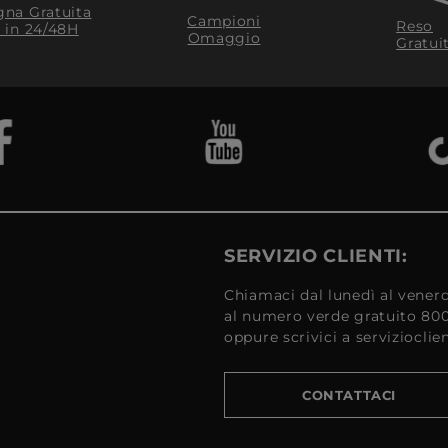
na Gratuita
Campioni
Reso
​ in 24/48H
Omaggio
Gratui
SERVIZIO CLIENTI:
Chiamaci dal lunedì al venerd
al numero verde gratuito 80
oppure scrivici a serviziocli
CONTATTACI