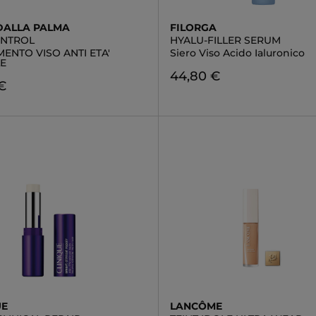
DALLA PALMA
FILORGA
ONTROL
HYALU-FILLER SERUM
ENTO VISO ANTI ETA'
Siero Viso Acido Ialuronico
E
44,80 €
€
UE
LANCÔME