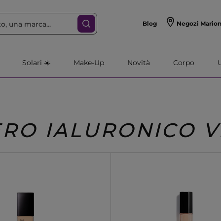
Blog
Negozi Mario
Solari ☀️
Make-Up
Novità
Corpo
ERO IALURONICO V