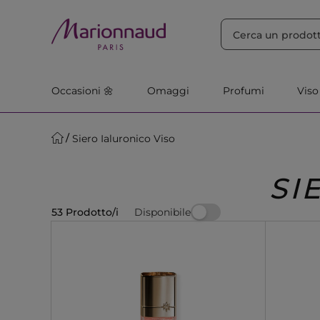
ORDINA PER
Filtra
Rilevanza
Occasioni 🌼
Omaggi
Profumi
Viso
Siero Ialuronico Viso
SI
Disponibile
53 Prodotto/i