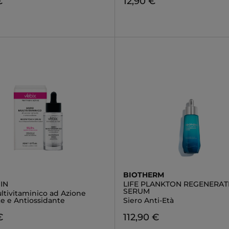
€
12,90 €
BIOTHERM
IN
LIFE PLANKTON REGENERAT
SERUM
ltivitaminico ad Azione
te e Antiossidante
Siero Anti-Età
€
112,90 €