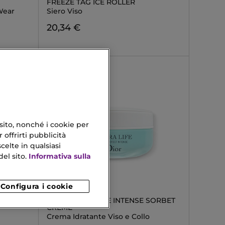
FREEZE TAG ICE ROLLER
Wear
Siero Viso
20,34 €
 sito, nonché i cookie per
 offrirti pubblicità
celte in qualsiasi
el sito.
Informativa sulla
Configura i cookie
DIOR
DIOR HYDRA LIFE INTENSE SORBET
CREME
Crema Idratante Viso e Collo