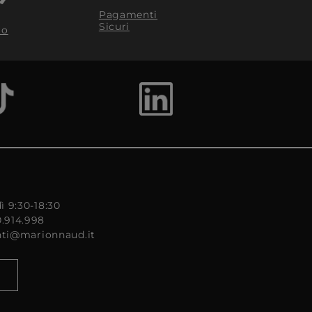
Pagamenti
Sicuri
to
ì 9:30-18:30
0.914.998
enti@marionnaud.it