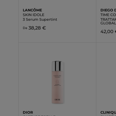
LANCÔME
DIEGO 
SKIN IDOLE
TIME C
3 Serum Supertint
TRATTAM
GLOBAL
38,28 €
Da
42,00 
DIOR
CLINIQ