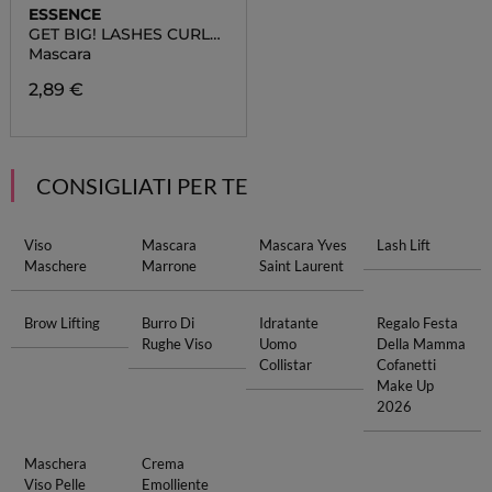
ESSENCE
GET BIG! LASHES CURL
BOOST
Mascara
2,89 €
CONSIGLIATI PER TE
Viso
Mascara
Mascara Yves
Lash Lift
Maschere
Marrone
Saint Laurent
Brow Lifting
Burro Di
Idratante
Regalo Festa
Rughe Viso
Uomo
Della Mamma
Collistar
Cofanetti
Make Up
2026
Maschera
Crema
Viso Pelle
Emolliente