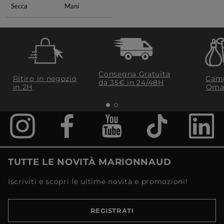
Secca
Mani
Consegna Gratuita
Ritiro in negozio
Camp
da 35€​ in 24/48H
in 2H
Oma
TUTTE LE NOVITÀ MARIONNAUD
Iscriviti e scopri le ultime novità e promozioni!
REGISTRATI