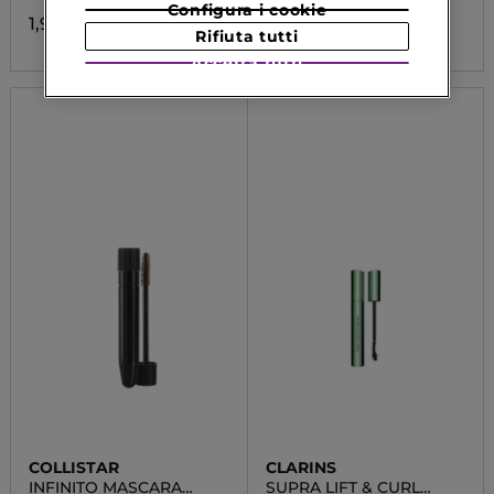
Configura i cookie
1,99 €
17,90 €
Rifiuta tutti
Accetta tutti
COLLISTAR
CLARINS
INFINITO MASCARA
SUPRA LIFT & CURL