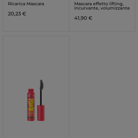
REFILL
MASCARA
Ricarica Mascara
Mascara effetto lifting,
incurvante, volumizzante
20,23 €
41,90 €