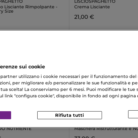
SPAGHETTO
LISCIOSPAGHETTO
 Lisciante Rimpolpante -
Crema Lisciante
y Size
21,00 €
ferenze sui cookie
ri partner utilizzano i cookie necessari per il funzionamento del
ioni, per migliorare e/o personalizzare le sue funzionalità e per
 tua scelta! La conserviamo per 6 mesi. Puoi modificare le tue s
link "configura cookie", disponibile in fondo ad ogni pagina d
Rifiuta tutti
DALLA PALMA
SEBASTIAN
NCIPI
PENETRAITT
O NUTRIENTE
Maschera Ristrutturante e N