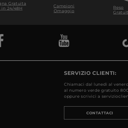
na Gratuita
Campioni
Reso
​ in 24/48H
Omaggio
Gratui
SERVIZIO CLIENTI:
Chiamaci dal lunedì al venerd
al numero verde gratuito 80
oppure scrivici a serviziocli
CONTATTACI