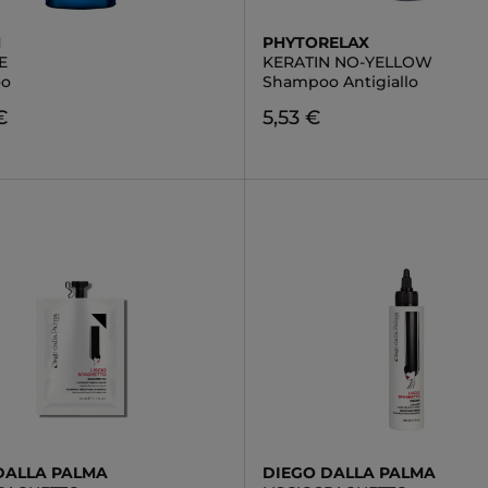
N
PHYTORELAX
E
KERATIN NO-YELLOW
oo
Shampoo Antigiallo
€
5,53 €
DALLA PALMA
DIEGO DALLA PALMA