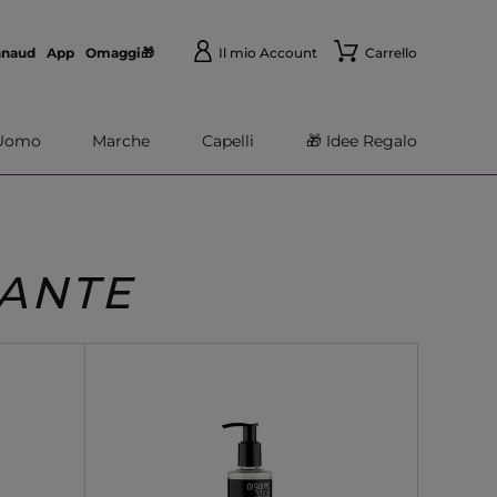
nnaud
App
Omaggi🎁
Il mio Account
Carrello
Uomo
Marche
Capelli
🎁 Idee Regalo
ANTE