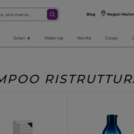
Blog
Negozi Mario
Solari ☀️
Make-Up
Novità
Corpo
MPOO RISTRUTTUR