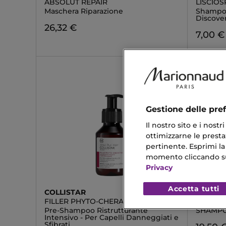
ABSOLUT REPAIR
LISCIO
Maschera Riparazione
Shampoo
Discover
26,32 €
7,00 €
Gestione delle pre
Il nostro sito e i nost
ottimizzarne le prestaz
pertinente. Esprimi la
momento cliccando sul 
Privacy
Accetta tutti
COLLISTAR
DIEGO 
FILLER PHYTO-CHERATINA
SANIPRI
Pre-Shampoo Ristrutturante
SHAMPO
Intensivo - Per Capelli Danneggiati e
Sfibrati