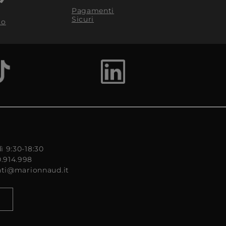
Pagamenti
Sicuri
to
ì 9:30-18:30
0.914.998
enti@marionnaud.it