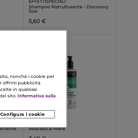
EFFETTISPECIALI
Shampoo Ristrutturante - Discovery
Size
5,60 €
 sito, nonché i cookie per
 offrirti pubblicità
celte in qualsiasi
el sito.
Informativa sulla
Configura i cookie
ORGANIC SHOP
BALSAMO
utriente
Avocado & Miele