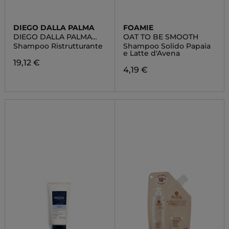
DIEGO DALLA PALMA
FOAMIE
DIEGO DALLA PALMA
OAT TO BE SMOOTH
COLLEZIONE BELLEZZA
Shampoo Ristrutturante
Shampoo Solido Papaia
e Latte d'Avena
19,12 €
4,19 €