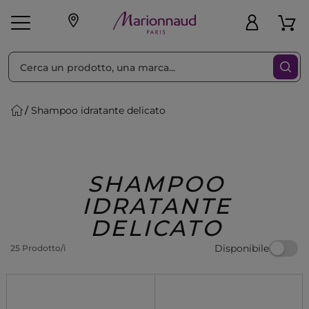
Ordina per
Filtra
Shampoo idratante delicato
Make-up
Profumi
🎁 Idee
Corpo
Uomo
Marche
Capelli
Regalo
SHAMPOO
IDRATANTE
DELICATO
Disponibile
25 Prodotto/i