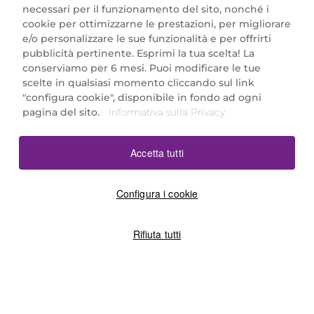
necessari per il funzionamento del sito, nonché i
cookie per ottimizzarne le prestazioni, per migliorare
e/o personalizzare le sue funzionalità e per offrirti
Marionnaud Parfumeries Italia S.r.l.
pubblicità pertinente. Esprimi la tua scelta! La
Largo Fiera Milano 5, 20017 Rho (MI)
conserviamo per 6 mesi. Puoi modificare le tue
REA Milano 1650024 con P.IVA 13425220152.
scelte in qualsiasi momento cliccando sul link
SCARICA LA NOSTRA APP
"configura cookie", disponibile in fondo ad ogni
pagina del sito.
Informativa sulla Privacy
Accetta tutti
Configura i cookie
Rifiuta tutti
©2026 Marionnaud
|
Sitemap