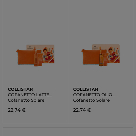
COLLISTAR
COLLISTAR
COFANETTO LATTE
COFANETTO OLIO
SPRAY ABBRONZANTE
SECCO
Cofanetto Solare
Cofanetto Solare
IDRATANTE SPF 20
SUPERABBRONZANTE
IDRATANTE SPF 6
22,74 €
22,74 €