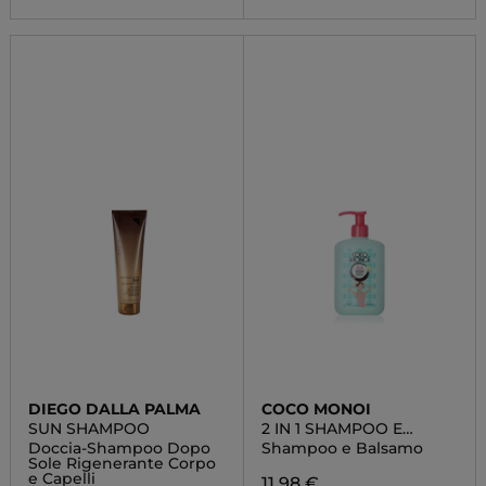
DIEGO DALLA PALMA
COCO MONOI
SUN SHAMPOO
2 IN 1 SHAMPOO E
BALSAMO
Doccia-Shampoo Dopo
Shampoo e Balsamo
Sole Rigenerante Corpo
e Capelli
11,98 €