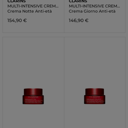
CLARINS
CLARINS
MULTI-INTENSIVE CREMA
MULTI-INTENSIVE CREMA
ANTIETÀ NOTTE TUTTI I
ANTIETÀ GIORNO TUTTI I
Crema Notte Anti-età
Crema Giorno Anti-età
TIPI DI PELLE
TIPI DI PELLE
154,90 €
146,90 €