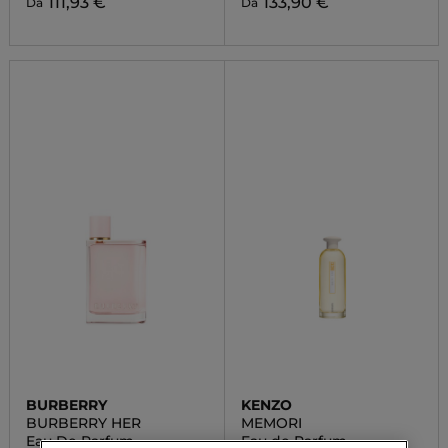
111,93 €
133,90 €
Da
Da
BURBERRY
KENZO
BURBERRY HER
MEMORI
Eau De Parfum
Eau de Parfum