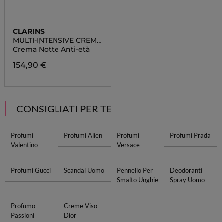
CLARINS
MULTI-INTENSIVE CREMA
ANTIETÀ NOTTE PELLE
Crema Notte Anti-età
SECCA
154,90 €
CONSIGLIATI PER TE
Profumi
Profumi Alien
Profumi
Profumi Prada
Valentino
Versace
Profumi Gucci
Scandal Uomo
Pennello Per
Deodoranti
Smalto Unghie
Spray Uomo
Profumo
Creme Viso
Passioni
Dior