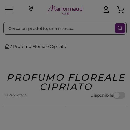
Ordina per
Filtra
Profumo Floreale Cipriato
Make-up
Profumi
🎁 Idee
Corpo
Uomo
Marche
Capelli
Regalo
PROFUMO FLOREALE
CIPRIATO
Disponibile
19 Prodotto/i