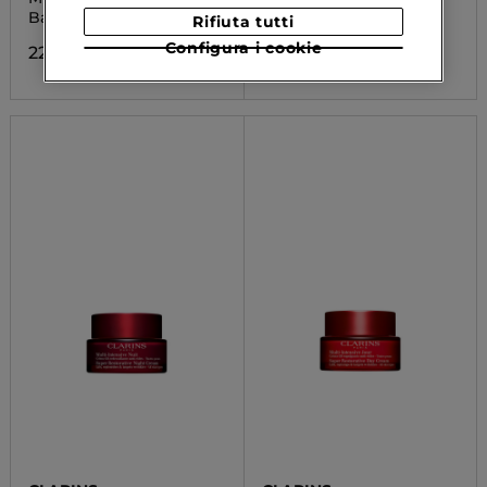
Balsamo Struccante
EAU DE PARFUM
Rifiuta tutti
Configura i cookie
22,32 €
132,23 €