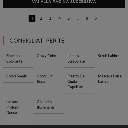
VAI ALLA PAGINA SUCCESSIVA
1
2
3
4
5
...
11
CONSIGLIATI PER TE
Shampoo
Crazy Color
Labbra
Scrub Labbra
Colorante
Screpolate
Colori Smalti
Good Girl
Prurito Del
Mascara False
Rosa
Cuoio
Lashes
Capelluto
Lattafa
Givenchy
Profumi
Illuminanti
Donna