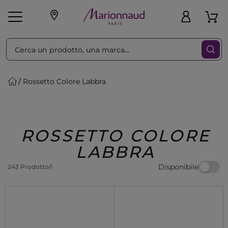
Ordina per
Filtra
Rossetto Colore Labbra
Make-up
Profumi
🎁 Idee
Corpo
Uomo
Marche
Capelli
Regalo
ROSSETTO COLORE
LABBRA
Disponibile
243 Prodotto/i