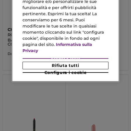
migliorare e/o personalizzare le sue
funzionalità e per offrirti pubblicità
pertinente. Esprimi la tua scelta! La
conserviamo per 6 mesi. Puoi
modificare le tue scelte in qualsiasi
CHANEL
GUERLAIN
momento cliccando sul link "configura
ROUGE COCO BAUME
ROUGE G
cookie", disponibile in fondo ad ogni
BALSAMO IDRATANTE
La Ricarica - Il Rossetto
COLORATO
Ultra-Care
pagina del sito.
Informativa sulla
Personalizzabile
Privacy
37,73 €
Da
33,00 €
Da
Accetta tutti
Rifiuta tutti
Configura i cookie