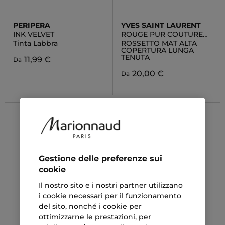
PERIPERA
YVES SAINT LAURENT
INK VELVET
ROUGE PUR COUTURE
THE SLIM
Tinta Labbra
ROSSETTO MAT ALTA
COPERTURA LUNGA
TENUTA
11,99 €
Da
20,00 €
Da
Gestione delle preferenze sui
cookie
Il nostro sito e i nostri partner utilizzano
i cookie necessari per il funzionamento
del sito, nonché i cookie per
ottimizzarne le prestazioni, per