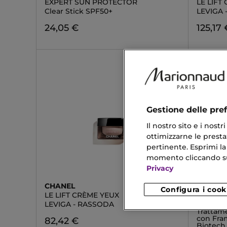
EXPERT SUN PROTECTOR
LE LIFT
Clear Stick SPF50+
LEVIGA
24,05 €
125,17 
Gestione delle pre
Il nostro sito e i nost
ottimizzarne le prestaz
pertinente. Esprimi la
momento cliccando sul 
Privacy
CHANEL
DIOR
Configura i cook
LE LIFT CRÈME YEUX
DIOR C
SHOT
LEVIGA - RASSODA
Trattame
con Fra
82,42 €
Biotech