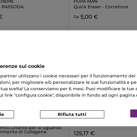
 CRÈME
PUPA MAN
 - RASSODA
Quick Eraser - Correttore
€
5,00 €
Da
ferenze sui cookie
ri partner utilizzano i cookie necessari per il funzionamento del
ioni, per migliorare e/o personalizzare le sue funzionalità e per
 tua scelta! La conserviamo per 6 mesi. Puoi modificare le tue s
link "configura cookie", disponibile in fondo ad ogni pagina d
CHANEL
ie
Rifiuta tutti
APTURE PRO-COLLAGEN
LE LIFT CRÈME FINE
LEVIGA - RASSODA
nto Liftante per lo Sguardo
mmento di Collagene
125,17 €