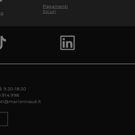
Pagamenti
Sicuri
to
ì 9:30-18:30
0.914.998
enti@marionnaud.it