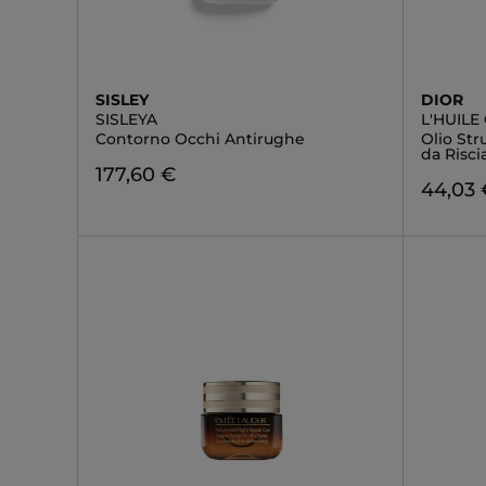
SISLEY
DIOR
SISLEYA
L'HUILE
Contorno Occhi Antirughe
Olio Str
da Risc
177,60 €
44,03 