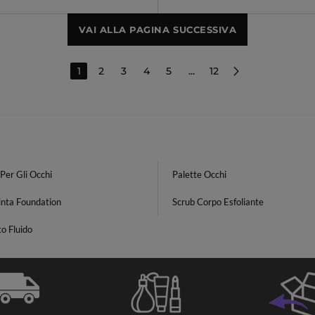
VAI ALLA PAGINA SUCCESSIVA
1
2
3
4
5
...
12
Per Gli Occhi
Palette Occhi
inta Foundation
Scrub Corpo Esfoliante
o Fluido