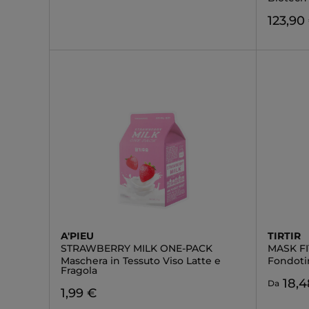
123,90
A'PIEU
TIRTIR
STRAWBERRY MILK ONE-PACK
MASK FI
Maschera in Tessuto Viso Latte e
Fondoti
Fragola
18,4
Da
1,99 €