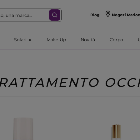
Blog
Negozi Mario
Solari ☀️
Make-Up
Novità
Corpo
RATTAMENTO OCC