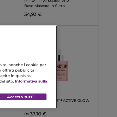
DIORSHOW MAXIMIZER
Base Mascara in Siero
34,93 €
 sito, nonché i cookie per
 offrirti pubblicità
celte in qualsiasi
el sito.
Informativa sulla
CLINIQUE
Accetta tutti
MOISTURE SURGE™ ACTIVE GLOW
Le Sérum
37,10 €
Da