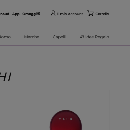
nnaud
App
Omaggi🎁
Il mio Account
Carrello
Uomo
Marche
Capelli
🎁 Idee Regalo
HI