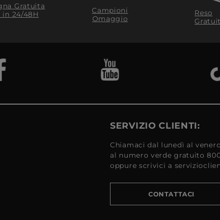
na Gratuita
Campioni
Reso
​ in 24/48H
Omaggio
Gratui
SERVIZIO CLIENTI:
Chiamaci dal lunedì al venerd
al numero verde gratuito 80
oppure scrivici a serviziocli
CONTATTACI