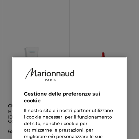
Gestione delle preferenze sui
cookie
CHANEL
DIEGO DALLA PALMA
Il nostro sito e i nostri partner utilizzano
HYDRA BEAUTY
ESTREMIRIMEDI
MASQUE DE NUIT AU
i cookie necessari per il funzionamento
IDRATANTE
Siero 6 - Trattamento
CAMÉLIA
OSSIGENANTE
Fortificante Scalpo &
del sito, nonché i cookie per
Capelli
ottimizzarne le prestazioni, per
68,92 €
35,00 €
migliorare e/o personalizzare le sue