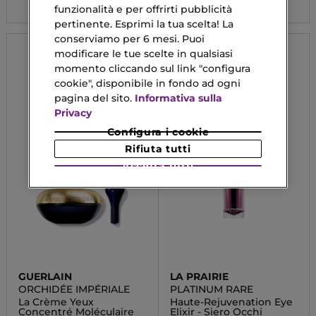
funzionalità e per offrirti pubblicità
pertinente. Esprimi la tua scelta! La
conserviamo per 6 mesi. Puoi
modificare le tue scelte in qualsiasi
momento cliccando sul link "configura
cookie", disponibile in fondo ad ogni
pagina del sito.
Informativa sulla
Privacy
Configura i cookie
Rifiuta tutti
Accetta tutti
GUERLAIN
LA PRAIRIE
ORCHIDÉE IMPÉRIALE
PLATINUM RARE
La Crème Yeux
Haute-Rejuvenation Eye
Concentré Moléculaire
Elixir - Siero Occhi