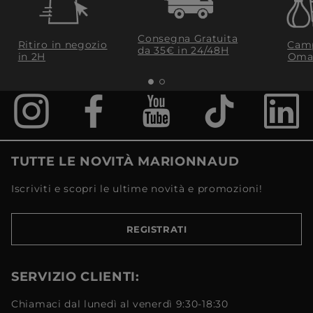
Consegna Gratuita
Ritiro in negozio
Camp
da 35€​ in 24/48H
in 2H
Oma
TUTTE LE NOVITÀ MARIONNAUD
Iscriviti e scopri le ultime novità e promozioni!
REGISTRATI
SERVIZIO CLIENTI:
Chiamaci dal lunedì al venerdì 9:30-18:30