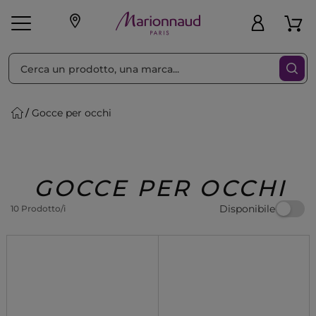
Ordina per
Filtra
Gocce per occhi
Make-up
Profumi
🎁 Idee
Corpo
Uomo
Marche
Capelli
Regalo
GOCCE PER OCCHI
Disponibile
10 Prodotto/i