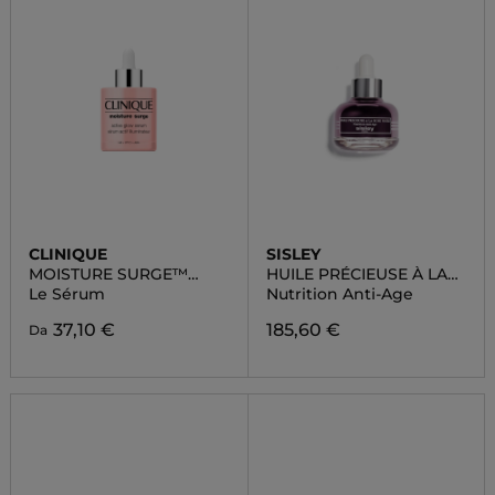
CLINIQUE
SISLEY
MOISTURE SURGE™
HUILE PRÉCIEUSE À LA
ACTIVE GLOW
ROSE NOIRE
Le Sérum
Nutrition Anti-Age
37,10 €
185,60 €
Da