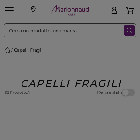
Ordina per
Filtra
Capelli Fragili
Make-up
Profumi
🎁 Idee
Corpo
Uomo
Marche
Capelli
Regalo
CAPELLI FRAGILI
Disponibile
32 Prodotto/i