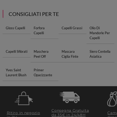
CONSIGLIATI PER TE
Gloss Capelli
Forfora
Capelli Grassi
Olio Di
Capelli
Mandorle Per
Capelli
Capelli Sfibrati
Maschera
Mascara
Siero Centella
Peel Off
Ciglia Finte
Asiatica
Yves Saint
Primer
Laurent Blush
Opacizzante
Consegna Gratuita
Ritiro in negozio
Camp
da 35€​ in 24/48H