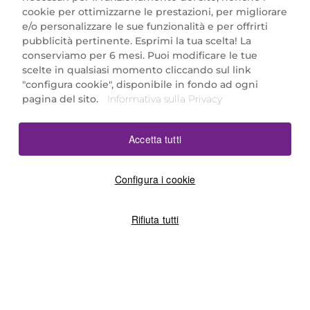
cookie per ottimizzarne le prestazioni, per migliorare
e/o personalizzare le sue funzionalità e per offrirti
Marionnaud Parfumeries Italia S.r.l.
pubblicità pertinente. Esprimi la tua scelta! La
Largo Fiera Milano 5, 20017 Rho (MI)
conserviamo per 6 mesi. Puoi modificare le tue
REA Milano 1650024 con P.IVA 13425220152.
scelte in qualsiasi momento cliccando sul link
SCARICA LA NOSTRA APP
"configura cookie", disponibile in fondo ad ogni
pagina del sito.
Informativa sulla Privacy
Accetta tutti
Configura i cookie
Rifiuta tutti
©2026 Marionnaud
|
Sitemap