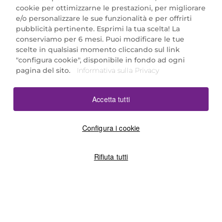
cookie per ottimizzarne le prestazioni, per migliorare
e/o personalizzare le sue funzionalità e per offrirti
Marionnaud Parfumeries Italia S.r.l.
pubblicità pertinente. Esprimi la tua scelta! La
Largo Fiera Milano 5, 20017 Rho (MI)
conserviamo per 6 mesi. Puoi modificare le tue
REA Milano 1650024 con P.IVA 13425220152.
scelte in qualsiasi momento cliccando sul link
SCARICA LA NOSTRA APP
"configura cookie", disponibile in fondo ad ogni
pagina del sito.
Informativa sulla Privacy
Accetta tutti
Configura i cookie
Rifiuta tutti
©2026 Marionnaud
|
Sitemap