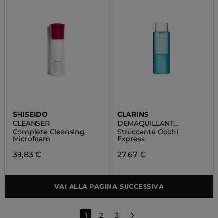
SHISEIDO
CLARINS
CLEANSER
DEMAQUILLANT
EXPRESS YEAUX
Complete Cleansing
Struccante Occhi
Microfoam
Express
39,83 €
27,67 €
VAI ALLA PAGINA SUCCESSIVA
1
2
3