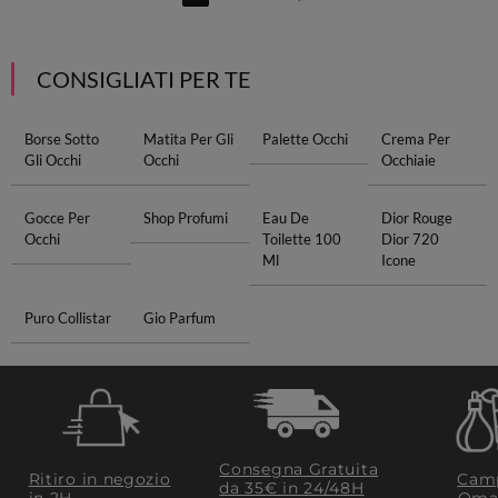
CONSIGLIATI PER TE
Borse Sotto
Matita Per Gli
Palette Occhi
Crema Per
Gli Occhi
Occhi
Occhiaie
Gocce Per
Shop Profumi
Eau De
Dior Rouge
Occhi
Toilette 100
Dior 720
Ml
Icone
Puro Collistar
Gio Parfum
Consegna Gratuita
Ritiro in negozio
Camp
da 35€​ in 24/48H
in 2H