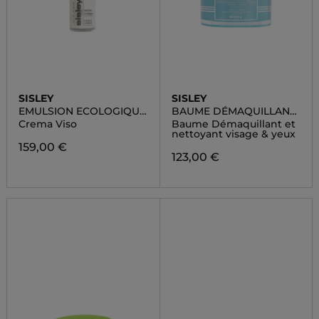
SISLEY
SISLEY
EMULSION ECOLOGIQUE
BAUME DÉMAQUILLANT
FORMULE AVANCÉE
ET NETTOYANT AUX
Crema Viso
Baume Démaquillant et
TROIS HUILES
nettoyant visage & yeux
159,00 €
123,00 €