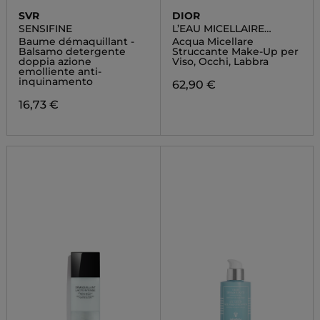
SVR
DIOR
SENSIFINE
L’EAU MICELLAIRE
OFF/ON
Baume démaquillant -
Acqua Micellare
Balsamo detergente
Struccante Make-Up per
doppia azione
Viso, Occhi, Labbra
emolliente anti-
inquinamento
62,90 €
16,73 €