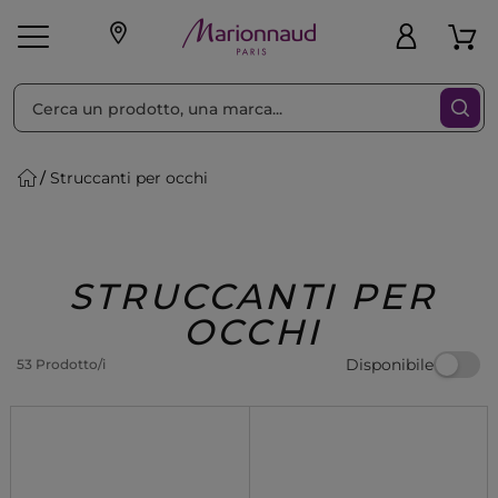
Ordina per
Filtra
Struccanti per occhi
Make-up
Profumi
🎁 Idee
Corpo
Uomo
Marche
Capelli
Regalo
STRUCCANTI PER
OCCHI
Disponibile
53 Prodotto/i