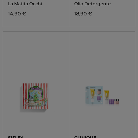
BALM
La Matita Occhi
Olio Detergente
14,90 €
18,90 €
SISLEY
CLINIQUE