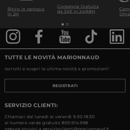
Consegna Gratuita
Ritiro in negozio
Camp
da 35€​ in 24/48H
in 2H
Oma
TUTTE LE NOVITÀ MARIONNAUD
Iscriviti e scopri le ultime novità e promozioni!
REGISTRATI
SERVIZIO CLIENTI:
Chiamaci dal lunedì al venerdì 9:30-18:30
al numero verde gratuito 800.914.998
oppure scrivici a servizioclienti@marionnaud.it