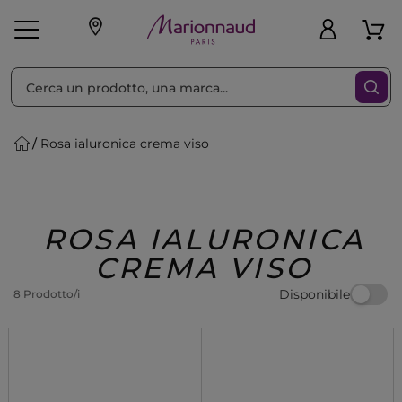
Ordina per
Filtra
Rosa ialuronica crema viso
Make-up
Profumi
🎁 Idee
Corpo
Uomo
Marche
Capelli
Regalo
ROSA IALURONICA
CREMA VISO
Disponibile
8 Prodotto/i