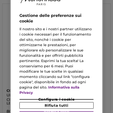
Gestione delle preferenze sui
cookie
Il nostro sito e i nostri partner utilizzano
i cookie necessari per il funzionamento
del sito, nonché i cookie per
ottimizzarne le prestazioni, per
migliorare e/o personalizzare le sue
funzionalità e per offrirti pubblicità
pertinente. Esprimi la tua scelta! La
conserviamo per 6 mesi. Puoi
modificare le tue scelte in qualsiasi
momento cliccando sul link "configura
cookie", disponibile in fondo ad ogni
pagina del sito.
Informativa sulla
COLLISTAR
APIVITA
Privacy
ULTRA RIGENERANTE
BEE RADIANT
Configura i cookie
CREMA ANTI-RUGHE
Crema Segni dell'età e
LEVIGANTE RIG
Anti-Fatica
Rifiuta tutti
80,90 €
33,90 €
Accetta tutti