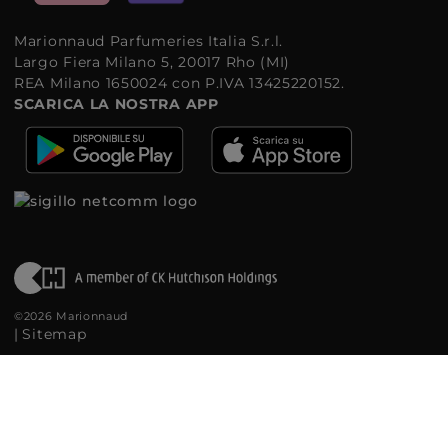
Marionnaud Parfumeries Italia S.r.l.
Largo Fiera Milano 5, 20017 Rho (MI)
REA Milano 1650024 con P.IVA 13425220152.
SCARICA LA NOSTRA APP
©2026 Marionnaud
|
Sitemap