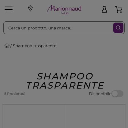
Ordina per
Filtra
Shampoo trasparente
Make-up
Profumi
🎁 Idee
Corpo
Uomo
Marche
Capelli
Regalo
SHAMPOO
TRASPARENTE
Disponibile
5 Prodotto/i