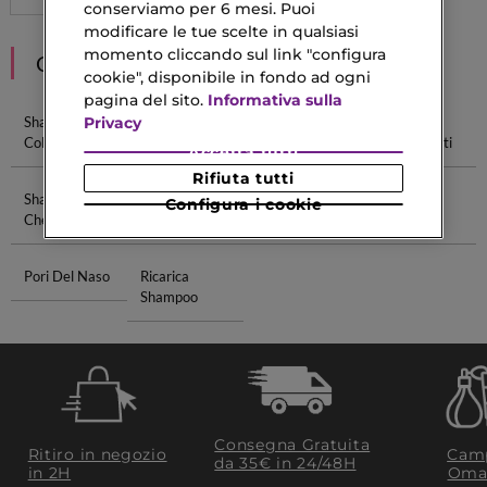
conserviamo per 6 mesi. Puoi
modificare le tue scelte in qualsiasi
momento cliccando sul link "configura
CONSIGLIATI PER TE
cookie", disponibile in fondo ad ogni
pagina del sito.
Informativa sulla
Privacy
Shampoo
Shampoo
Redken
Shampoo
Colorante
Kérastase
Shampoo
Senza Solfati
Accetta tutti
Rifiuta tutti
Shampoo Alla
Cofanetti
Eau De
Color
Configura i cookie
Cheratina
Regalo Donna
Toilette 50ml
Contouring
Pori Del Naso
Ricarica
Shampoo
Consegna Gratuita
Ritiro in negozio
Camp
da 35€​ in 24/48H
in 2H
Oma