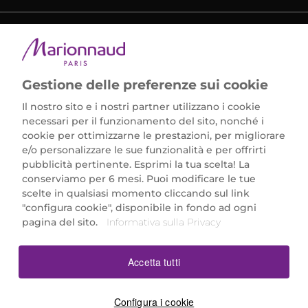
METODI DI PAGAMENTO
Gestione delle preferenze sui cookie
Il nostro sito e i nostri partner utilizzano i cookie
necessari per il funzionamento del sito, nonché i
cookie per ottimizzarne le prestazioni, per migliorare
e/o personalizzare le sue funzionalità e per offrirti
Marionnaud Parfumeries Italia S.r.l.
pubblicità pertinente. Esprimi la tua scelta! La
Largo Fiera Milano 5, 20017 Rho (MI)
conserviamo per 6 mesi. Puoi modificare le tue
REA Milano 1650024 con P.IVA 13425220152.
scelte in qualsiasi momento cliccando sul link
SCARICA LA NOSTRA APP
"configura cookie", disponibile in fondo ad ogni
pagina del sito.
Informativa sulla Privacy
Accetta tutti
Configura i cookie