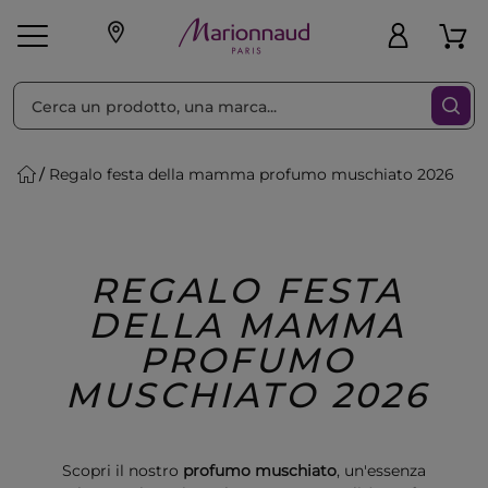
Ordina per
Filtra
Regalo festa della mamma profumo muschiato 2026
Make-up
Profumi
🎁 Idee
Corpo
Uomo
Marche
Capelli
Regalo
REGALO FESTA
DELLA MAMMA
PROFUMO
MUSCHIATO 2026
Scopri il nostro
profumo muschiato
, un'essenza