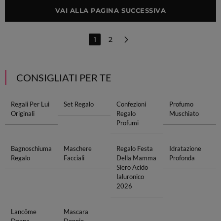
VAI ALLA PAGINA SUCCESSIVA
1
2
CONSIGLIATI PER TE
Regali Per Lui
Set Regalo
Confezioni
Profumo
Originali
Regalo
Muschiato
Profumi
Bagnoschiuma
Maschere
Regalo Festa
Idratazione
Regalo
Facciali
Della Mamma
Profonda
Siero Acido
Ialuronico
2026
Lancôme
Mascara