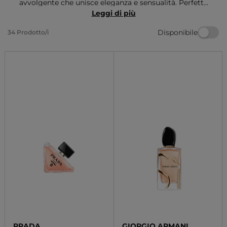
avvolgente che unisce eleganza e sensualità. Perfetto
per sorprendere la tua mamma con un regalo unico e
Leggi di più
raffinato, ideale per la
Festa della mamma
. Un gesto
Disponibile
34 Prodotto/i
che esprime amore e cura, senza tempo e sempre
apprezzato.
PRADA
GIORGIO ARMANI