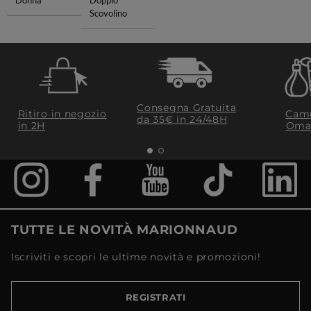
Donna
Doppio
Scovolino
Consegna Gratuita
Ritiro in negozio
Camp
da 35€​ in 24/48H
in 2H
Oma
TUTTE LE NOVITÀ MARIONNAUD
Iscriviti e scopri le ultime novità e promozioni!
REGISTRATI