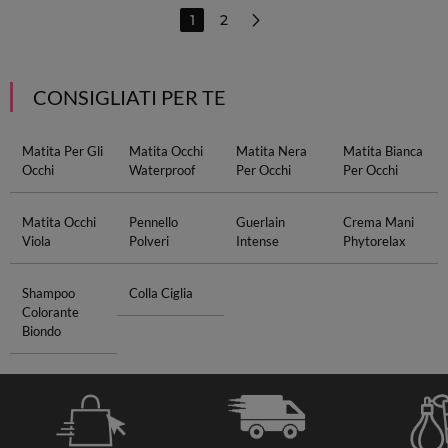
1
2
CONSIGLIATI PER TE
Matita Per Gli
Matita Occhi
Matita Nera
Matita Bianca
Occhi
Waterproof
Per Occhi
Per Occhi
Matita Occhi
Pennello
Guerlain
Crema Mani
Viola
Polveri
Intense
Phytorelax
Shampoo
Colla Ciglia
Colorante
Biondo