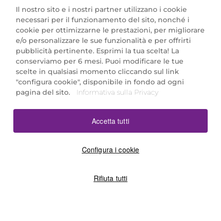
Il nostro sito e i nostri partner utilizzano i cookie
necessari per il funzionamento del sito, nonché i
cookie per ottimizzarne le prestazioni, per migliorare
e/o personalizzare le sue funzionalità e per offrirti
Marionnaud Parfumeries Italia S.r.l.
pubblicità pertinente. Esprimi la tua scelta! La
Largo Fiera Milano 5, 20017 Rho (MI)
conserviamo per 6 mesi. Puoi modificare le tue
REA Milano 1650024 con P.IVA 13425220152.
scelte in qualsiasi momento cliccando sul link
SCARICA LA NOSTRA APP
"configura cookie", disponibile in fondo ad ogni
pagina del sito.
Informativa sulla Privacy
Accetta tutti
Configura i cookie
Rifiuta tutti
©2026 Marionnaud
|
Sitemap