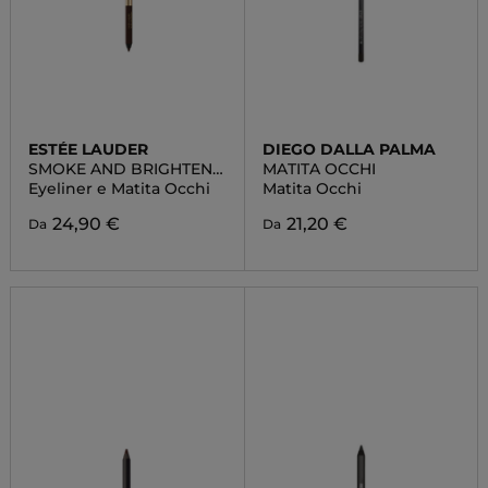
ESTÉE LAUDER
DIEGO DALLA PALMA
SMOKE AND BRIGHTEN
MATITA OCCHI
KAJAL EYELINER DUO
Eyeliner e Matita Occhi
Matita Occhi
24,90 €
21,20 €
Da
Da