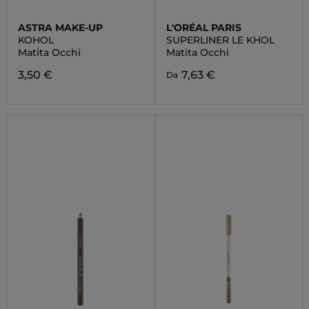
ASTRA MAKE-UP
L'ORÉAL PARIS
KOHOL
SUPERLINER LE KHOL
Matita Occhi
Matita Occhi
3,50 €
7,63 €
Da