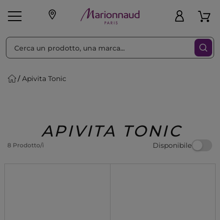
Ordina per
Filtra
Apivita Tonic
Make-up
Profumi
🎁 Idee
Corpo
Uomo
Marche
Capelli
Regalo
APIVITA TONIC
Disponibile
8 Prodotto/i