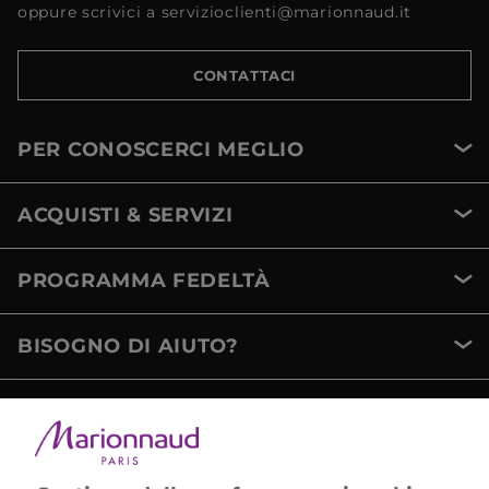
oppure scrivici a servizioclienti@marionnaud.it
CONTATTACI
PER CONOSCERCI MEGLIO
ACQUISTI & SERVIZI
PROGRAMMA FEDELTÀ
BISOGNO DI AIUTO?
METODI DI PAGAMENTO