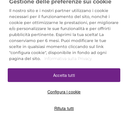
Gestione delle preferenze sui cookie
Il nostro sito e i nostri partner utilizzano i cookie
necessari per il funzionamento del sito, nonché i
cookie per ottimizzarne le prestazioni, per migliorare
e/o personalizzare le sue funzionalità e per offrirti
Marionnaud Parfumeries Italia S.r.l.
pubblicità pertinente. Esprimi la tua scelta! La
Largo Fiera Milano 5, 20017 Rho (MI)
conserviamo per 6 mesi. Puoi modificare le tue
REA Milano 1650024 con P.IVA 13425220152.
scelte in qualsiasi momento cliccando sul link
SCARICA LA NOSTRA APP
"configura cookie", disponibile in fondo ad ogni
pagina del sito.
Informativa sulla Privacy
Accetta tutti
Configura i cookie
Rifiuta tutti
©2026 Marionnaud
|
Sitemap