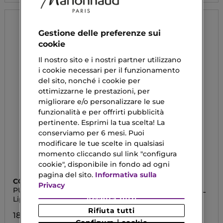
Gestione delle preferenze sui
cookie
Il nostro sito e i nostri partner utilizzano
i cookie necessari per il funzionamento
del sito, nonché i cookie per
ottimizzarne le prestazioni, per
migliorare e/o personalizzare le sue
funzionalità e per offrirti pubblicità
pertinente. Esprimi la tua scelta! La
conserviamo per 6 mesi. Puoi
modificare le tue scelte in qualsiasi
momento cliccando sul link "configura
cookie", disponibile in fondo ad ogni
pagina del sito.
Informativa sulla
COLLISTAR
COLLISTAR
Privacy
PURO
BALSAMO PURO REFILL
Accetta tutti
Lip Gloss Shine
Balsamo Labbra
Rifiuta tutti
18,90 €
16,14 €
Configura i cookie