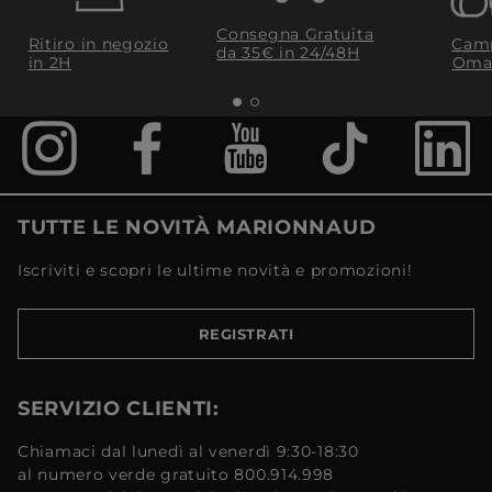
Consegna Gratuita
Ritiro in negozio
Camp
da 35€​ in 24/48H
in 2H
Oma
TUTTE LE NOVITÀ MARIONNAUD
Iscriviti e scopri le ultime novità e promozioni!
REGISTRATI
SERVIZIO CLIENTI:
Chiamaci dal lunedì al venerdì 9:30-18:30
al numero verde gratuito 800.914.998