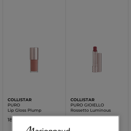
COLLISTAR
COLLISTAR
PURO
PURO GIOIELLO
Lip Gloss Plump
Rossetto Luminous
18,90 €
22,40 €