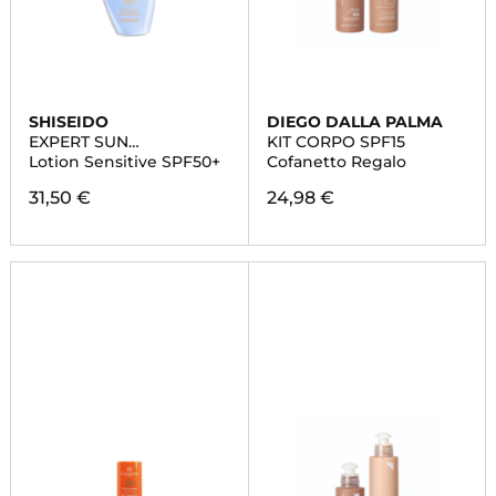
SHISEIDO
DIEGO DALLA PALMA
EXPERT SUN
KIT CORPO SPF15
PROTECTOR
Lotion Sensitive SPF50+
Cofanetto Regalo
31,50 €
24,98 €