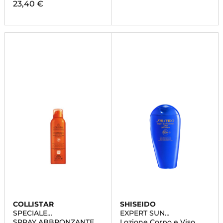
23,40 €
COLLISTAR
SHISEIDO
SPECIALE
EXPERT SUN
ABBRONZATURA
PROTECTOR
SPRAY ABBRONZANTE
Lozione Corpo e Viso