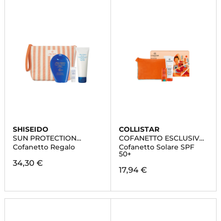
SHISEIDO
COLLISTAR
SUN PROTECTION
COFANETTO ESCLUSIVO
POUCH SET
ROUTINE SOLARE
Cofanetto Regalo
Cofanetto Solare SPF
50+
34,30 €
17,94 €