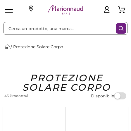
Ordina per
Filtra
Protezione Solare Corpo
Make-up
Profumi
🎁 Idee
Corpo
Uomo
Marche
Capelli
Regalo
PROTEZIONE
SOLARE CORPO
Disponibile
45 Prodotto/i