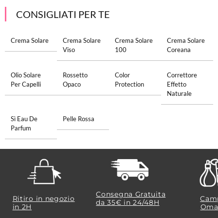
CONSIGLIATI PER TE
Crema Solare
Crema Solare
Crema Solare
Crema Solare
Viso
100
Coreana
Olio Solare
Rossetto
Color
Correttore
Per Capelli
Opaco
Protection
Effetto
Naturale
Sì Eau De
Pelle Rossa
Parfum
Consegna Gratuita
Ritiro in negozio
Camp
da 35€​ in 24/48H
in 2H
Oma