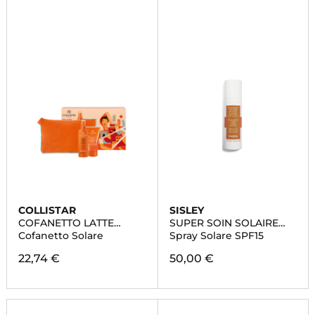
COLLISTAR
SISLEY
COFANETTO LATTE
SUPER SOIN SOLAIRE
SPRAY ABBRONZANTE
HUILE D'ETÉ CORPS
Cofanetto Solare
Spray Solare SPF15
IDRATANTE SPF 20
22,74 €
50,00 €