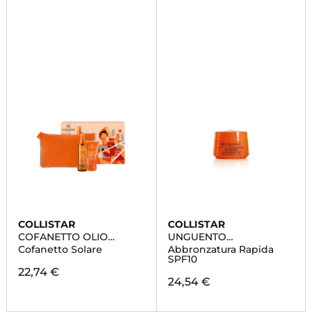
COLLISTAR
COLLISTAR
COFANETTO OLIO
UNGUENTO
SECCO
CONCENTRATO
Cofanetto Solare
Abbronzatura Rapida
SUPERABBRONZANTE
SUPERABBRONZANTE
SPF10
IDRATANTE SPF 6
22,74 €
24,54 €