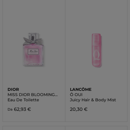
DIOR
LANCÔME
MISS DIOR BLOOMING
Ô OUI
BOUQUET
Eau De Toilette
Juicy Hair & Body Mist
62,93 €
20,30 €
Da