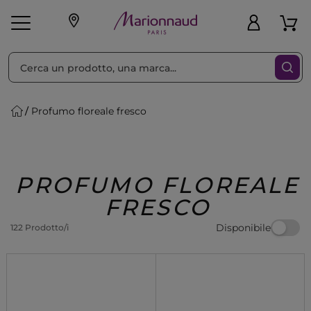
Ordina per
Filtra
Profumo floreale fresco
Make-up
Profumi
🎁 Idee
Corpo
Uomo
Marche
Capelli
Regalo
PROFUMO FLOREALE
FRESCO
Disponibile
122 Prodotto/i