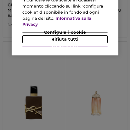
modificare le tue scelte in qualsiasi
GIORGIO ARMANI
DIOR
momento cliccando sul link "configura
MY WAY PARFUM
J'ADORE PARFUM D'EAU
cookie", disponibile in fondo ad ogni
Eau De Parfum
Eau De Parfum
pagina del sito.
Informativa sulla
Privacy
81,83 €
99,90 €
Da
Da
Configura i cookie
Rifiuta tutti
Accetta tutti