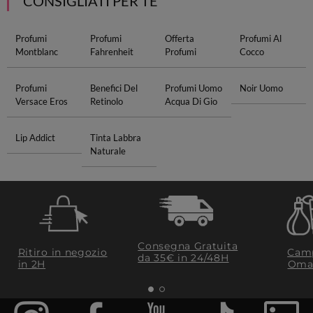
CONSIGLIATI PER TE
Profumi
Profumi
Offerta
Profumi Al
Montblanc
Fahrenheit
Profumi
Cocco
Profumi
Benefici Del
Profumi Uomo
Noir Uomo
Versace Eros
Retinolo
Acqua Di Gio
Lip Addict
Tinta Labbra
Naturale
Consegna Gratuita
Ritiro in negozio
Camp
da 35€​ in 24/48H
in 2H
Oma