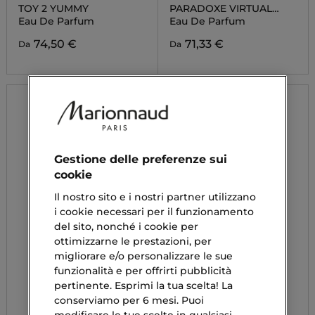
TOY 2 YUMMY
PARADOXE VIRTUAL
FLOWER
Eau De Parfum
Eau De Parfum
74,50 €
71,33 €
Da
Da
Gestione delle preferenze sui
cookie
Il nostro sito e i nostri partner utilizzano
i cookie necessari per il funzionamento
del sito, nonché i cookie per
ottimizzarne le prestazioni, per
migliorare e/o personalizzare le sue
funzionalità e per offrirti pubblicità
pertinente. Esprimi la tua scelta! La
conserviamo per 6 mesi. Puoi