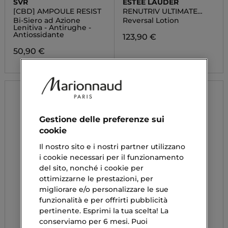
SVR
ESTÉE LAUDER
[CBD] AMPOULE RESIST
RENUTRIV ULTIMATE
DIAMOND TREATMENT
Bi-Siero ad Azione
Reversal Lotion
LOTION
Lenitiva - Antirughe -
Antiossidante
123,90 €
50,90 €
Gestione delle preferenze sui
cookie
Il nostro sito e i nostri partner utilizzano
i cookie necessari per il funzionamento
del sito, nonché i cookie per
ottimizzarne le prestazioni, per
migliorare e/o personalizzare le sue
funzionalità e per offrirti pubblicità
pertinente. Esprimi la tua scelta! La
conserviamo per 6 mesi. Puoi