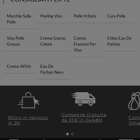
Macchie Sulla
Peeling Viso
Pelle Irritata
Cura Pelle
Pelle
Viso Pelle
Crema Giorno
Creme
Chloe Eau De
Grassa
Colore
Francesi Per
Parfum
Viso
Crema All'iris
Eau De
Parfum Nero
Consegna Gratuita
Ritiro in negozio
Camp
da 35€​ in 24/48H
in 2H
Oma