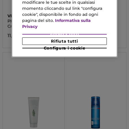
modificare le tue scelte in qualsiasi
momento cliccando sul link "configura
cookie", disponibile in fondo ad ogni
VEBIX
HOLIKA HOLIKA
pagina del sito.
Informativa sulla
PHYTAMIN SOLARE
HONEY ROYALACTIN
PROPOLIS AMPOULE
Crema Viso SPF50+
Set Fiala + Crema
Privacy
SET
Accetta tutti
11,90 €
33,04 €
Rifiuta tutti
Configura i cookie