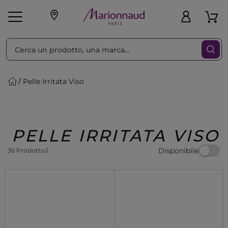
Ordina per
Filtra
Pelle Irritata Viso
Make-up
Profumi
🎁 Idee
Corpo
Uomo
Marche
Capelli
Regalo
PELLE IRRITATA VISO
Disponibile
36 Prodotto/i