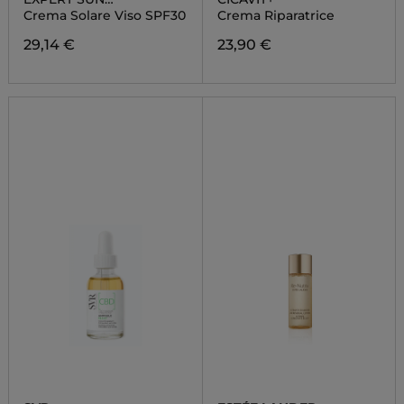
PROTECTOR
Crema Solare Viso SPF30
Crema Riparatrice
29,14 €
23,90 €