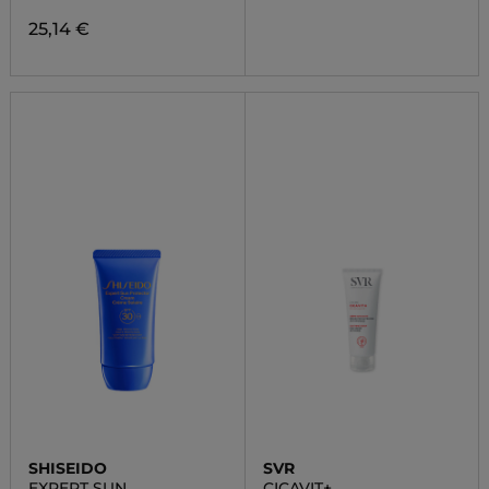
25,14 €
SHISEIDO
SVR
EXPERT SUN
CICAVIT+