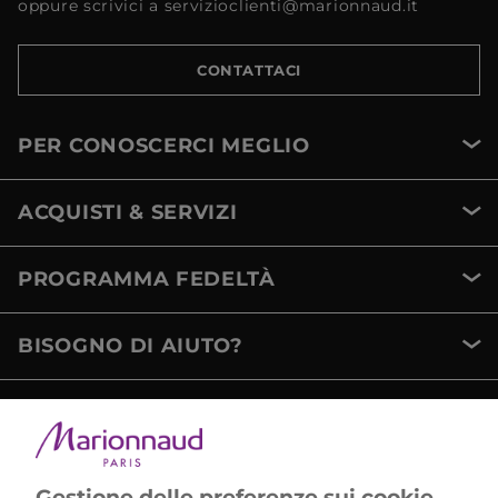
oppure scrivici a servizioclienti@marionnaud.it
CONTATTACI
PER CONOSCERCI MEGLIO
ACQUISTI & SERVIZI
PROGRAMMA FEDELTÀ
BISOGNO DI AIUTO?
METODI DI PAGAMENTO
Gestione delle preferenze sui cookie