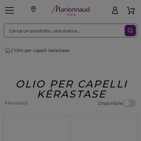
Ordina per
Filtra
Olio per capelli kérastase
Make-up
Profumi
🎁 Idee
Corpo
Uomo
Marche
Capelli
Regalo
OLIO PER CAPELLI
KÉRASTASE
Disponibile
9 Prodotto/i