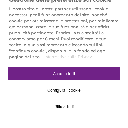
Il nostro sito e i nostri partner utilizzano i cookie
necessari per il funzionamento del sito, nonché i
cookie per ottimizzarne le prestazioni, per migliorare
e/o personalizzare le sue funzionalità e per offrirti
Marionnaud Parfumeries Italia S.r.l.
pubblicità pertinente. Esprimi la tua scelta! La
Largo Fiera Milano 5, 20017 Rho (MI)
conserviamo per 6 mesi. Puoi modificare le tue
REA Milano 1650024 con P.IVA 13425220152.
scelte in qualsiasi momento cliccando sul link
SCARICA LA NOSTRA APP
"configura cookie", disponibile in fondo ad ogni
pagina del sito.
Informativa sulla Privacy
Accetta tutti
Configura i cookie
Rifiuta tutti
©2026 Marionnaud
|
Sitemap