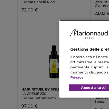
Crema Capelli Ricci
Ristrutt
Danneggi
72,00 €
23,03 
Gestione delle pre
Il nostro sito e i nost
ottimizzarne le prestaz
pertinente. Esprimi la
momento cliccando sul 
Privacy
Accetta tutti
HAIR RITUEL BY SISLEY
COLOR
LA CRÈME 230
COLOR 
Crema Trattamento
Balsamo 
Spessi
97,00 €