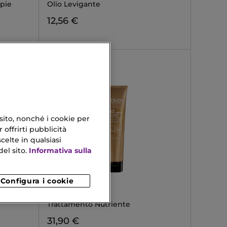
ppie
Olio Levigante
12,56 €
 sito, nonché i cookie per
 offrirti pubblicità
celte in qualsiasi
el sito.
Informativa sulla
Configura i cookie
REDKEN
ALL SOFT
Trattamento Nutriente
31,90 €