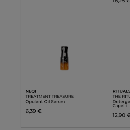
16,25 
NEQI
RITUAL
TREATMENT TREASURE
THE RI
Opulent Oil Serum
Deterge
Capelli
6,39 €
12,90 