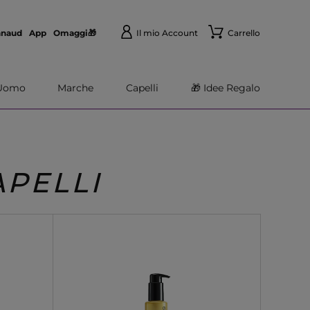
nnaud
App
Omaggi🎁
Il mio Account
Carrello
Uomo
Marche
Capelli
🎁 Idee Regalo
APELLI