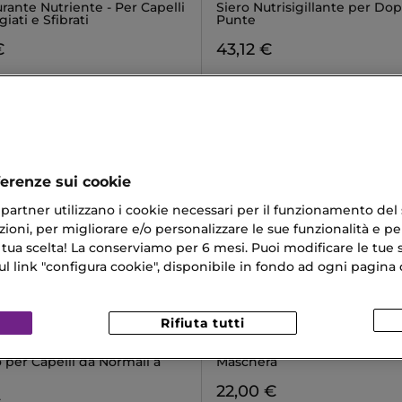
urante Nutriente - Per Capelli
Siero Nutrisigillante per Do
ati e Sfibrati
Punte
€
43,12 €
ferenze sui cookie
ri partner utilizzano i cookie necessari per il funzionamento del
ioni, per migliorare e/o personalizzare le sue funzionalità e per
 tua scelta! La conserviamo per 6 mesi. Puoi modificare le tue s
link "configura cookie", disponibile in fondo ad ogni pagina d
Rifiuta tutti
 WOW
WELLA
SECURITY CONDITIONER
OIL REFLECTION WELLA
per Capelli da Normali a
Maschera
22,00 €