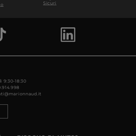
Sicuri
to
ì 9:30-18:30
0.914.998
enti@marionnaud.it