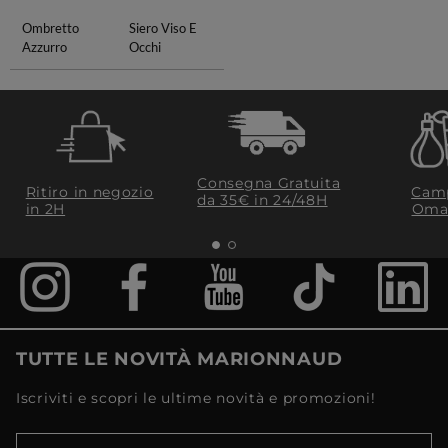
Ombretto
Siero Viso E
Azzurro
Occhi
Consegna Gratuita
Ritiro in negozio
Camp
da 35€​ in 24/48H
in 2H
Oma
TUTTE LE NOVITÀ MARIONNAUD
Iscriviti e scopri le ultime novità e promozioni!