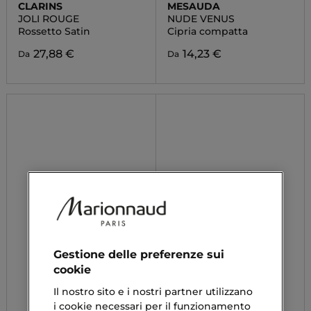
CLARINS
MESAUDA
JOLI ROUGE
NUDE VENUS
Rossetto Satin
Cipria compatta
27,88 €
14,23 €
Da
Da
Gestione delle preferenze sui
cookie
Il nostro sito e i nostri partner utilizzano
i cookie necessari per il funzionamento