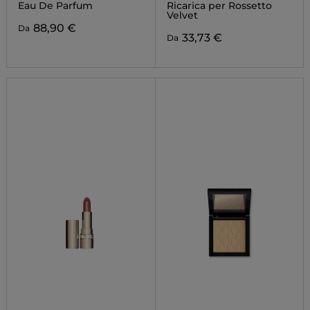
VELVET
REFILL
Eau De Parfum
Ricarica per Rossetto
Velvet
88,90 €
Da
33,73 €
Da