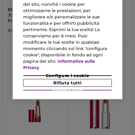
del sito, nonché i cookie per
CLARINS
MULAC
ottimizzarne le prestazioni, per
JOLI ROUGE SHINE
GLITTER PRESSATO
migliorare e/o personalizzare le sue
REFILL
Rossetto Brillante
Ombretto Glitter
funzionalità e per offrirti pubblicità
pertinente. Esprimi la tua scelta! La
30,03 €
8,05 €
Da
Da
conserviamo per 6 mesi. Puoi
modificare le tue scelte in qualsiasi
momento cliccando sul link "configura
cookie", disponibile in fondo ad ogni
pagina del sito.
Informativa sulla
Privacy
Configura i cookie
Rifiuta tutti
Accetta tutti