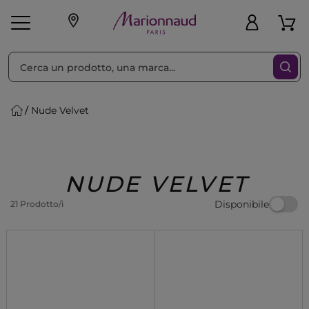
Ordina per
Filtra
Nude Velvet
Make-up
Profumi
🎁 Idee
Corpo
Uomo
Marche
Capelli
Regalo
NUDE VELVET
Disponibile
21 Prodotto/i