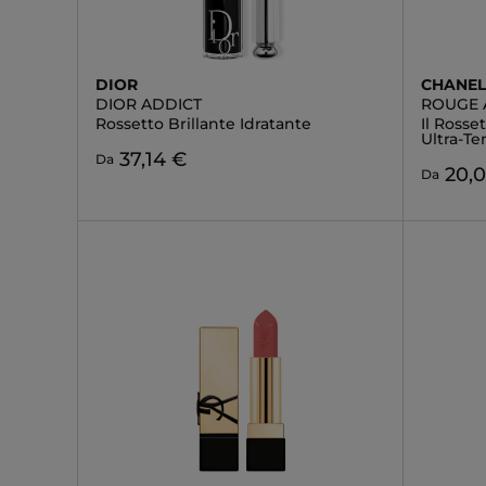
DIOR
CHANE
DIOR ADDICT
ROUGE 
Rossetto Brillante Idratante
Il Rosse
Ultra-Te
37,14 €
Da
20,
Da