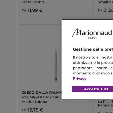
Tinta Labbra
Smalto E
11,99 €
21,5
Da
Da
Gestione delle pre
Il nostro sito e i nost
ottimizzarne le prestaz
pertinente. Esprimi la
momento cliccando sul 
Privacy
Accetta tutti
DIEGO DALLA PALMA
GUERLA
PLUMP&FILL MY LIPS
ROUGE 
Matite Labbra
La Ricar
Personal
12,75 €
Da