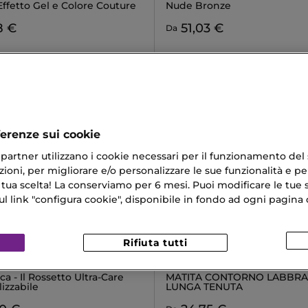
ffetto Gel e Colore Couture
Nude Bronze
8 €
51,03 €
Da
ferenze sui cookie
ri partner utilizzano i cookie necessari per il funzionamento del
ioni, per migliorare e/o personalizzare le sue funzionalità e per
 tua scelta! La conserviamo per 6 mesi. Puoi modificare le tue s
link "configura cookie", disponibile in fondo ad ogni pagina d
Rifiuta tutti
IN
CHANEL
G
LE CRAYON LÈVRES
ica - Il Rossetto Ultra-Care
MATITA CONTORNO LABBRA
izzabile
LUNGA TENUTA