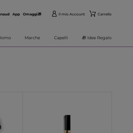
nnaud
App
Omaggi🎁
Il mio Account
Carrello
Uomo
Marche
Capelli
🎁 Idee Regalo