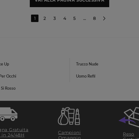
VAI ALLA PAGINA SUCCESSIVA
1
2
3
4
5
...
8
ke Up
Trucco Nude
Per Occhi
Uomo Refil
 Si Rosso
na Gratuita
Campioni
Reso
​ in 24/48H
Omaggio