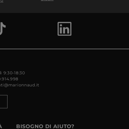
to
ì 9:30-18:30
0.914.998
enti@marionnaud.it
À
BISOGNO DI AIUTO?