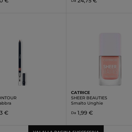
00 €
24,75 €
Da
CATRICE
ONTOUR
SHEER BEAUTIES
Labbra
Smalto Unghie
3 €
1,99 €
Da