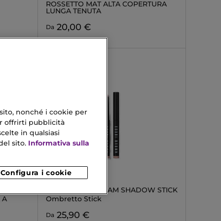
ROSSETTO MAT ALTA COPERTURA
LUNGA TENUTA
20,00 €
Da
 sito, nonché i cookie per
 offrirti pubblicità
celte in qualsiasi
el sito.
Informativa sulla
Configura i cookie
BOBBI BROWN
LONG-WEAR CREAM SHADOW STICK
 A
Ombretto Stick
25,90 €
Da