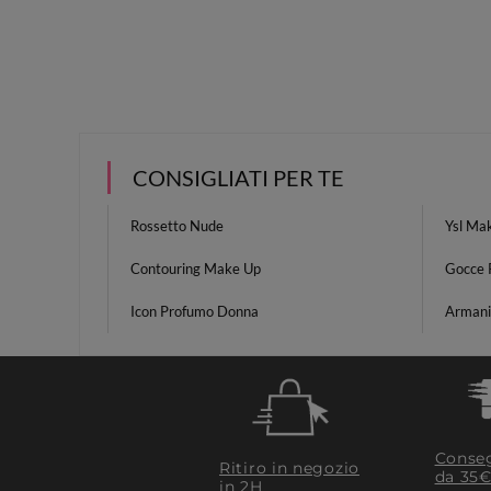
CONSIGLIATI PER TE
Rossetto Nude
Ysl Ma
Contouring Make Up
Gocce 
Icon Profumo Donna
Armani
Conseg
Ritiro in negozio
da 35€
in 2H