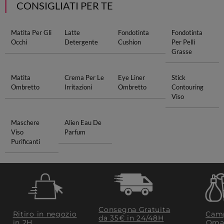
CONSIGLIATI PER TE
Matita Per Gli
Latte
Fondotinta
Fondotinta
Occhi
Detergente
Cushion
Per Pelli
Grasse
Matita
Crema Per Le
Eye Liner
Stick
Ombretto
Irritazioni
Ombretto
Contouring
Viso
Maschere
Alien Eau De
Viso
Parfum
Purificanti
Consegna Gratuita
Ritiro in negozio
Camp
da 35€​ in 24/48H
in 2H
Oma