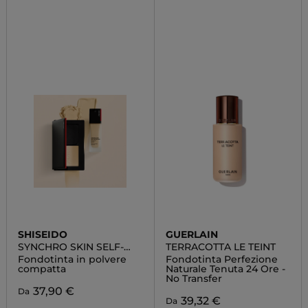
SHISEIDO
GUERLAIN
SYNCHRO SKIN SELF-
TERRACOTTA LE TEINT
REFRESHING CUSTOM
Fondotinta in polvere
Fondotinta Perfezione
FINISH POWDER
compatta
Naturale Tenuta 24 Ore -
FOUNDATION
No Transfer
37,90 €
Da
39,32 €
Da