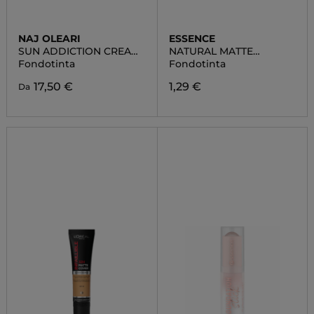
NAJ OLEARI
ESSENCE
SUN ADDICTION CREAM
NATURAL MATTE
COMPACT FOUNDATION
MOUSSE
Fondotinta
Fondotinta
17,50 €
1,29 €
Da