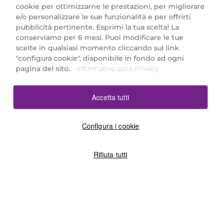
cookie per ottimizzarne le prestazioni, per migliorare
e/o personalizzare le sue funzionalità e per offrirti
Marionnaud Parfumeries Italia S.r.l.
pubblicità pertinente. Esprimi la tua scelta! La
Largo Fiera Milano 5, 20017 Rho (MI)
conserviamo per 6 mesi. Puoi modificare le tue
REA Milano 1650024 con P.IVA 13425220152.
scelte in qualsiasi momento cliccando sul link
SCARICA LA NOSTRA APP
"configura cookie", disponibile in fondo ad ogni
pagina del sito.
Informativa sulla Privacy
Accetta tutti
Configura i cookie
Rifiuta tutti
©2026 Marionnaud
|
Sitemap