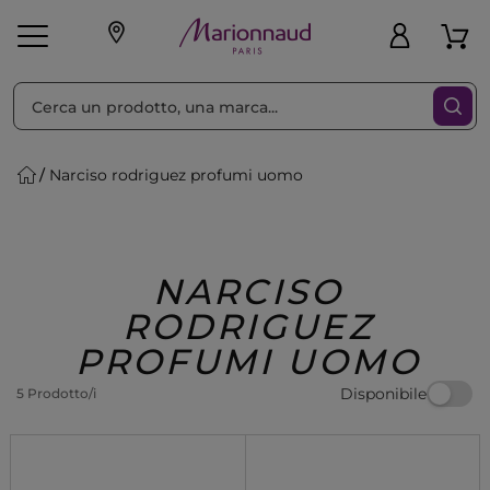
Ordina per
Filtra
Narciso rodriguez profumi uomo
Make-up
Profumi
🎁 Idee
Corpo
Uomo
Marche
Capelli
Regalo
NARCISO
RODRIGUEZ
PROFUMI UOMO
Disponibile
5 Prodotto/i