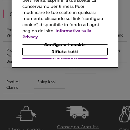
pertinente. Esprimi la tua scelta! La
conserviamo per 6 mesi. Puoi
modificare le tue scelte in qualsiasi
CONSIGLIATI PER TE
momento cliccando sul link "configura
cookie", disponibile in fondo ad ogni
Profumi Uomo
Profumi Tom
Profumi Uomo
Calvin Klein
pagina del sito.
Informativa sulla
Versace
Ford Uomo
Prada
Profumi Uomo
Privacy
Configura i cookie
Profumi Jean
Terra Polvere
Regalo Festa
Boss Eau De
Rifiuta tutti
Paul Gaultier
Della Mamma
Parfum
Accetta tutti
Uomo
Crema Viso
2026
Profumi
Sisley Khol
Clarins
Consegna Gratuita
Ritiro in negozio
Camp