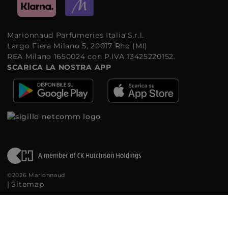
Marionnaud Parfumeries Italia S.r.l.
Largo Fiera Milano 5, 20017 Rho (MI)
REA Milano 1650024 con P.IVA 13425220152.
SCARICA LA NOSTRA APP
©2026 Marionnaud
|
Sitemap