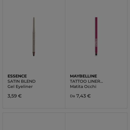
ESSENCE
MAYBELLINE
SATIN BLEND
TATTOO LINER
AUTOMATIC GEL
Gel Eyeliner
Matita Occhi
3,59 €
7,43 €
Da