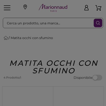
Ordina per
Filtra
Matita occhi con sfumino
Make-up
Profumi
🎁 Idee
Corpo
Uomo
Marche
Capelli
Regalo
MATITA OCCHI CON
SFUMINO
Disponibile
4 Prodotto/i