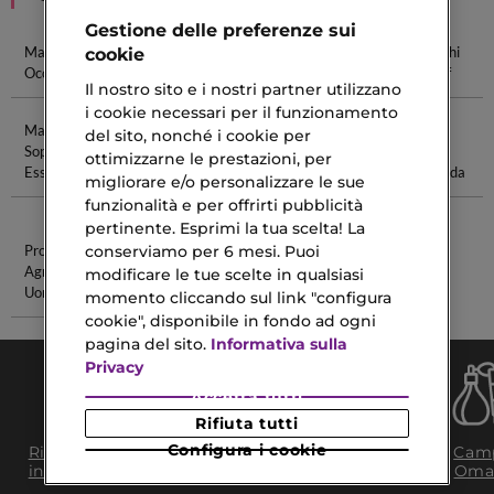
Gestione delle preferenze sui
Matita Per Gli
Palette Occhi
Gocce Per
Matita Occhi
cookie
Occhi
Occhi
Waterproof
Il nostro sito e i nostri partner utilizzano
i cookie necessari per il funzionamento
Matite
Invictus
Jean Paul
Smalto Gel
del sito, nonché i cookie per
Sopracciglia
Profumi
Gaultier
Per Unghie
ottimizzarne le prestazioni, per
Essence
Profumo
Con Lampada
migliorare e/o personalizzare le sue
Donna
funzionalità e per offrirti pubblicità
pertinente. Esprimi la tua scelta! La
conserviamo per 6 mesi. Puoi
Profumi
Faubourg 24
Agrumati Da
Eau De
modificare le tue scelte in qualsiasi
Uomo
Parfum
momento cliccando sul link "configura
cookie", disponibile in fondo ad ogni
pagina del sito.
Informativa sulla
Privacy
Accetta tutti
Rifiuta tutti
Consegna Gratuita
Configura i cookie
Ritiro in negozio
Camp
da 35€​ in 24/48H
in 2H
Oma