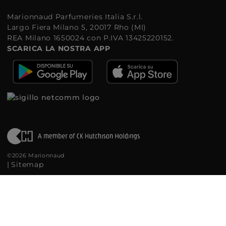
Marionnaud Parfumeries Italia S.r.l.
Largo Fiera Milano 5, 20017 Rho (MI)
REA Milano 1650024 con P.IVA 13425220152.
SCARICA LA NOSTRA APP
©2026 Marionnaud
|
Sitemap