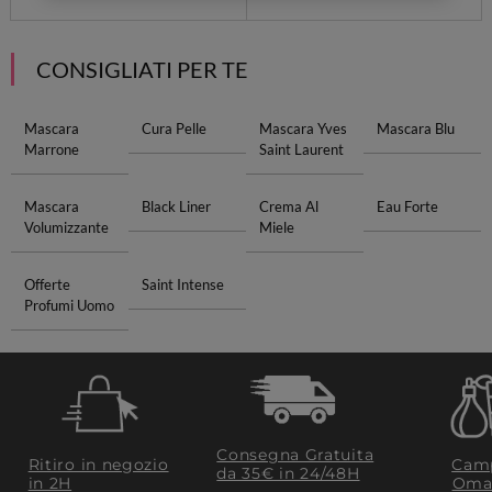
CONSIGLIATI PER TE
Mascara
Cura Pelle
Mascara Yves
Mascara Blu
Marrone
Saint Laurent
Mascara
Black Liner
Crema Al
Eau Forte
Volumizzante
Miele
Offerte
Saint Intense
Profumi Uomo
Consegna Gratuita
Ritiro in negozio
Camp
da 35€​ in 24/48H
in 2H
Oma