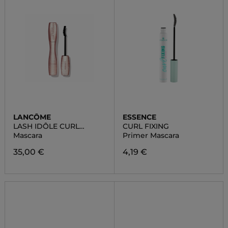
LANCÔME
ESSENCE
LASH IDÔLE CURL
CURL FIXING
GODDESS
Mascara
Primer Mascara
35,00 €
4,19 €