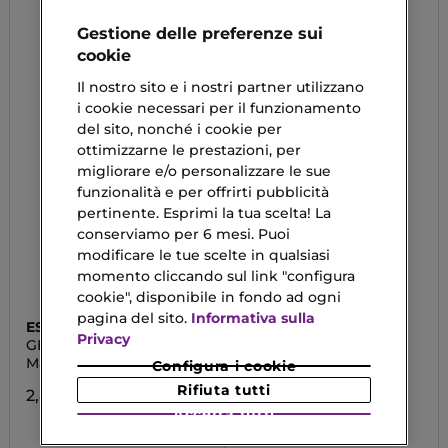
Gestione delle preferenze sui
cookie
Il nostro sito e i nostri partner utilizzano
i cookie necessari per il funzionamento
del sito, nonché i cookie per
ottimizzarne le prestazioni, per
migliorare e/o personalizzare le sue
funzionalità e per offrirti pubblicità
pertinente. Esprimi la tua scelta! La
conserviamo per 6 mesi. Puoi
modificare le tue scelte in qualsiasi
momento cliccando sul link "configura
cookie", disponibile in fondo ad ogni
pagina del sito.
Informativa sulla
ESSENCE
ESSENCE
Privacy
GET BIG! LASHES CURL
MASCARA
BOOST
Mascara
The False Lashes Ultra
Configura i cookie
Volumizzante &
Rifiuta tutti
Incurvante
2,89 €
Accetta tutti
3,59 €