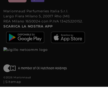
Marionnaud Parfumeries Italia S.r.l.
Largo Fiera Milano 5, 20017 Rho (MI)
REA Milano 1650024 con P.IVA 13425220152.
SCARICA LA NOSTRA APP
©2026 Marionnaud
|
Sitemap