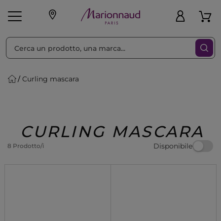
Ordina per
Filtra
Curling mascara
Make-up
Profumi
🎁 Idee
Corpo
Uomo
Marche
Capelli
Regalo
CURLING MASCARA
Disponibile
8 Prodotto/i