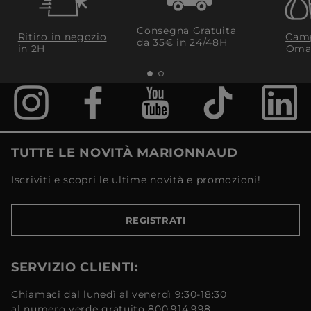
Consegna Gratuita
Ritiro in negozio
Camp
da 35€​ in 24/48H
in 2H
Oma
TUTTE LE NOVITÀ MARIONNAUD
Iscriviti e scopri le ultime novità e promozioni!
REGISTRATI
SERVIZIO CLIENTI:
Chiamaci dal lunedì al venerdì 9:30-18:30
al numero verde gratuito 800.914.998