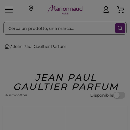
Ordina per
Filtra
Jean Paul Gaultier Parfum
Make-up
Profumi
🎁 Idee
Corpo
Uomo
Marche
Capelli
Regalo
JEAN PAUL
GAULTIER PARFUM
Disponibile
14 Prodotto/i