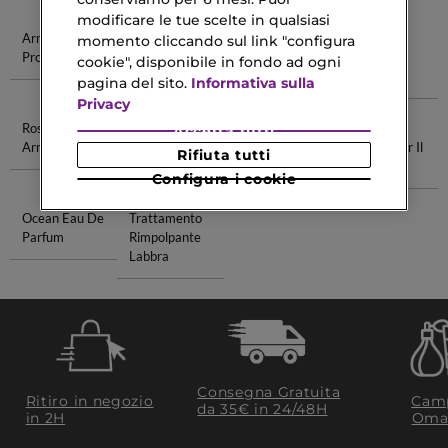
modificare le tue scelte in qualsiasi
Armani
Armani Uomo
Giorgio
Giorgio
momento cliccando sul link "configura
Profumi
Armani
Armani
cookie", disponibile in fondo ad ogni
Parfum
Intense
pagina del sito.
Informativa sulla
Privacy
Rossetto
Ck Eau De
Profumo
Migliore
Accetta tutti
Armani
Toilette
Versace
Retinolo Per Il
Rifiuta tutti
Donna
Viso
Configura i cookie
Ocean Eau De
Trattamento
Parfum
Rimpolpante
Labbra
Consegna Gratuita
Ritiro in negozio
Camp
da 35€​ in 24/48H
in 2H
Oma