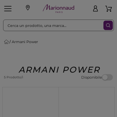
Ordina per
Filtra
Armani Power
Make-up
Profumi
🎁 Idee
Corpo
Uomo
Marche
Capelli
Regalo
ARMANI POWER
Disponibile
5 Prodotto/i