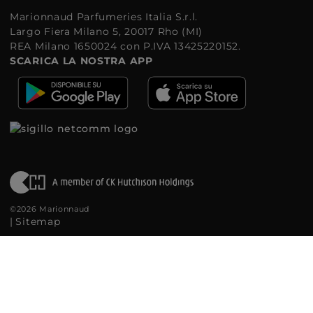
Marionnaud Parfumeries Italia S.r.l.
Largo Fiera Milano 5, 20017 Rho (MI)
REA Milano 1650024 con P.IVA 13425220152.
SCARICA LA NOSTRA APP
©2026 Marionnaud
|
Sitemap