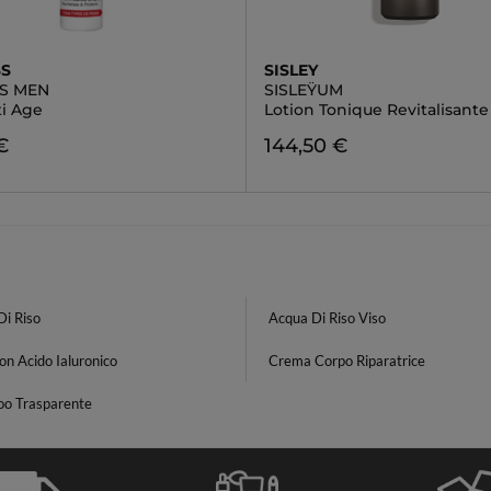
SS
SISLEY
SS MEN
SISLEŸUM
ti Age
Lotion Tonique Revitalisante
€
144,50 €
Di Riso
Acqua Di Riso Viso
on Acido Ialuronico
Crema Corpo Riparatrice
o Trasparente