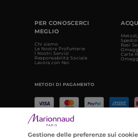
PER CONOSCERCI
ACQUI
MEGLIO
Metodi,
Spediz
Chi siamo
Resi Se
Le Nostre Profumerie
Omagg
I Nostri Servizi
Carte 
Responsabilità Sociale
Omagg
Lavora con Noi
METODI DI PAGAMENTO
Marionnaud Parfumeries Italia S.r.l.
Largo Fiera Milano 5, 20017 Rho (MI)
Gestione delle preferenze sui cooki
REA Milano 1650024 con P.IVA 13425220152.