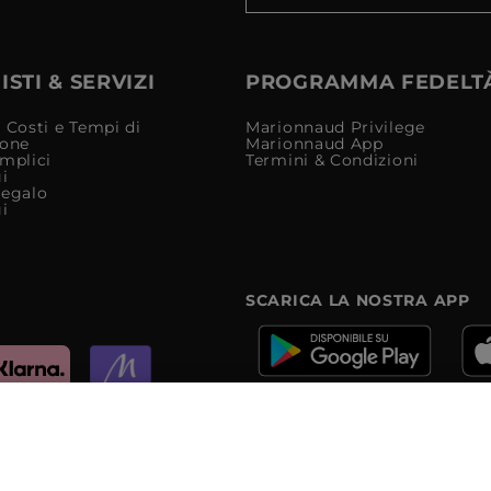
STI & SERVIZI
PROGRAMMA FEDELT
 Costi e Tempi di
Marionnaud Privilege
ione
Marionnaud App
mplici
Termini & Condizioni
i
Regalo
i
SCARICA LA NOSTRA APP
e