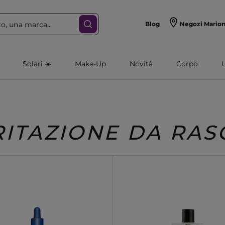
Blog
Negozi Mario
Solari ☀️
Make-Up
Novità
Corpo
RITAZIONE DA RAS