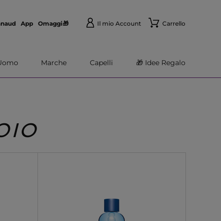
nnaud
App
Omaggi🎁
Il mio Account
Carrello
Uomo
Marche
Capelli
🎁 Idee Regalo
OIO