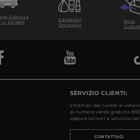
na Gratuita
Campioni
Reso
​ in 24/48H
Omaggio
Gratui
SERVIZIO CLIENTI:
Chiamaci dal lunedì al venerd
al numero verde gratuito 80
oppure scrivici a serviziocli
CONTATTACI