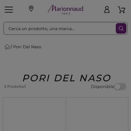
Ordina per
Filtra
Pori Del Naso
Make-up
Profumi
🎁 Idee
Corpo
Uomo
Marche
Capelli
Regalo
PORI DEL NASO
Disponibile
5 Prodotto/i