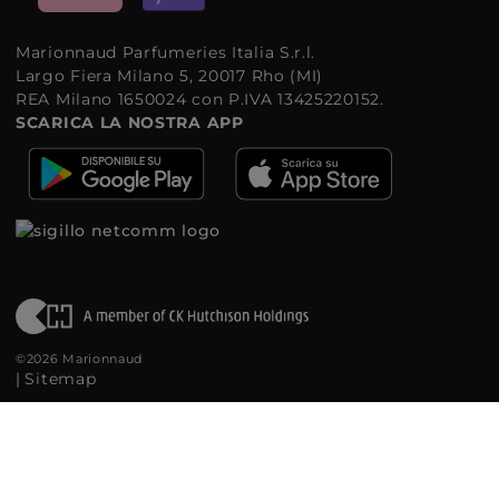
Marionnaud Parfumeries Italia S.r.l.
Largo Fiera Milano 5, 20017 Rho (MI)
REA Milano 1650024 con P.IVA 13425220152.
SCARICA LA NOSTRA APP
©2026 Marionnaud
|
Sitemap