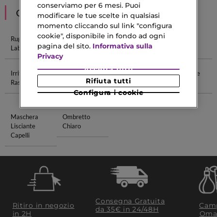
conserviamo per 6 mesi. Puoi
CONSIGLIATI PER TE
modificare le tue scelte in qualsiasi
momento cliccando sul link "configura
cookie", disponibile in fondo ad ogni
Rughe Naso
Pori Dilatati
Pelle Con Pori
Pori Della
pagina del sito.
Informativa sulla
Labiali
Dilatati
Pelle
Privacy
Accetta tutti
Irritazione Da
Palette Di
Acido
Crema Base
Rifiuta tutti
Rasoio
Blush
Ialuronico Il
Grassa
Migliore
Configura i cookie
Maschera
Ombretto
Lisciante
Chiaro
Capelli
Consegna Gratuita
Ritiro in negozio
Camp
da 35€​ in 24/48H
in 2H
Oma