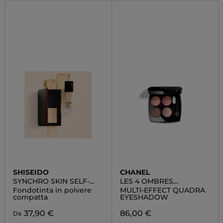
SHISEIDO
CHANEL
SYNCHRO SKIN SELF-
LES 4 OMBRES
REFRESHING CUSTOM
BOUTONS
Fondotinta in polvere
MULTI-EFFECT QUADRA
FINISH POWDER
compatta
EYESHADOW
FOUNDATION
37,90 €
86,00 €
Da