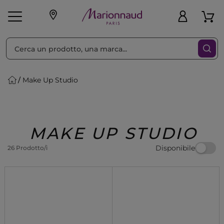
Ordina per
Filtra
Make Up Studio
Make-up
Profumi
🎁 Idee
Corpo
Uomo
Marche
Capelli
Regalo
MAKE UP STUDIO
Disponibile
26 Prodotto/i