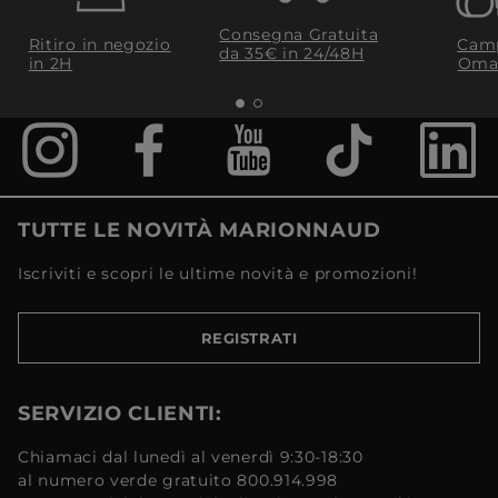
Consegna Gratuita
Ritiro in negozio
Camp
da 35€​ in 24/48H
in 2H
Oma
TUTTE LE NOVITÀ MARIONNAUD
Iscriviti e scopri le ultime novità e promozioni!
REGISTRATI
SERVIZIO CLIENTI:
Chiamaci dal lunedì al venerdì 9:30-18:30
al numero verde gratuito 800.914.998