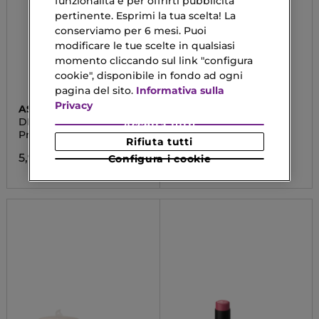
funzionalità e per offrirti pubblicità
pertinente. Esprimi la tua scelta! La
conserviamo per 6 mesi. Puoi
modificare le tue scelte in qualsiasi
momento cliccando sul link "configura
cookie", disponibile in fondo ad ogni
pagina del sito.
Informativa sulla
Privacy
ASTRA MAKE-UP
ASTRA MAKE-UP
DE-FOCUS
FLUID FOUNDATION
Accetta tutti
SERUM
Pressed Powder
Fondotinta
Rifiuta tutti
5,90 €
12,90 €
Configura i cookie