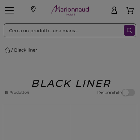
Ordina per
Filtra
Black liner
Make-up
Profumi
🎁 Idee
Corpo
Uomo
Marche
Capelli
Regalo
BLACK LINER
Disponibile
18 Prodotto/i