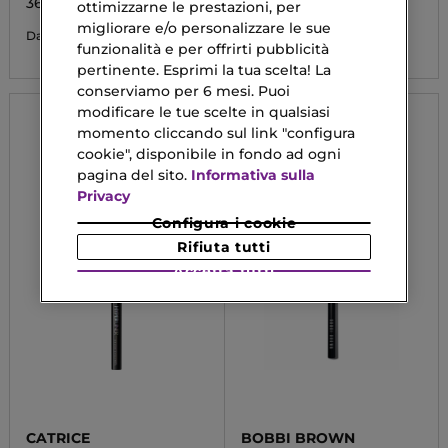
36H
ottimizzarne le prestazioni, per
38,40 €
migliorare e/o personalizzare le sue
5,00 €
Da
funzionalità e per offrirti pubblicità
pertinente. Esprimi la tua scelta! La
conserviamo per 6 mesi. Puoi
modificare le tue scelte in qualsiasi
momento cliccando sul link "configura
cookie", disponibile in fondo ad ogni
pagina del sito.
Informativa sulla
Privacy
Configura i cookie
Rifiuta tutti
Accetta tutti
CATRICE
BOBBI BROWN