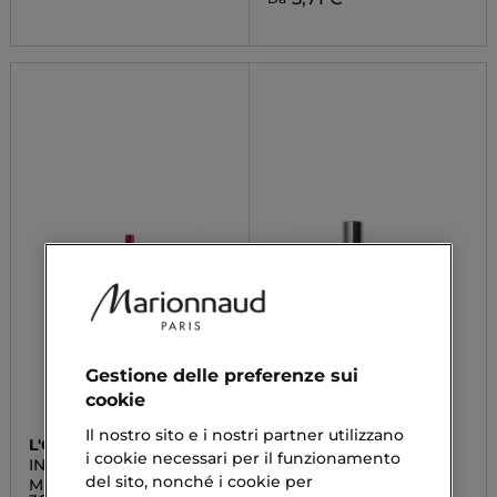
Gestione delle preferenze sui
cookie
Il nostro sito e i nostri partner utilizzano
L'ORÉAL PARIS
BOBBI BROWN
i cookie necessari per il funzionamento
INFAILLIBLE
INK LINER
del sito, nonché i cookie per
Micro Fine Liner Eyeliner
No Smudge Mascara