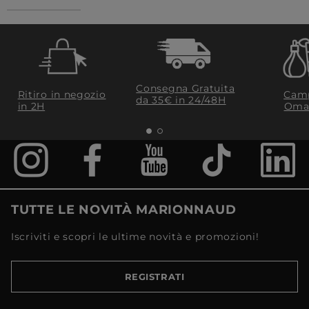
Consegna Gratuita
Ritiro in negozio
Camp
da 35€​ in 24/48H
in 2H
Oma
TUTTE LE NOVITÀ MARIONNAUD
Iscriviti e scopri le ultime novità e promozioni!
REGISTRATI