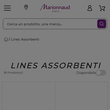
Ordina per
Filtra
Lines Assorbenti
Make-up
Profumi
🎁 Idee
Corpo
Uomo
Marche
Capelli
Regalo
LINES ASSORBENTI
Disponibile
18 Prodotto/i