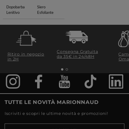
Dopobarba
Siero
Lenitivo
Esfoliante
Consegna Gratuita
Ritiro in negozio
Camp
da 35€​ in 24/48H
in 2H
Oma
TUTTE LE NOVITÀ MARIONNAUD
Iscriviti e scopri le ultime novità e promozioni!