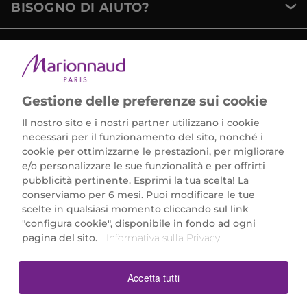
BISOGNO DI AIUTO?
METODI DI PAGAMENTO
Gestione delle preferenze sui cookie
Il nostro sito e i nostri partner utilizzano i cookie
necessari per il funzionamento del sito, nonché i
cookie per ottimizzarne le prestazioni, per migliorare
e/o personalizzare le sue funzionalità e per offrirti
Marionnaud Parfumeries Italia S.r.l.
pubblicità pertinente. Esprimi la tua scelta! La
Largo Fiera Milano 5, 20017 Rho (MI)
conserviamo per 6 mesi. Puoi modificare le tue
REA Milano 1650024 con P.IVA 13425220152.
scelte in qualsiasi momento cliccando sul link
SCARICA LA NOSTRA APP
"configura cookie", disponibile in fondo ad ogni
pagina del sito.
Informativa sulla Privacy
Accetta tutti