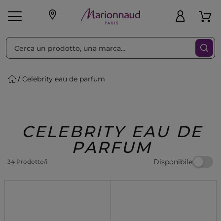
Ordina per
Filtra
Celebrity eau de parfum
Make-up
Profumi
🎁 Idee
Corpo
Uomo
Marche
Capelli
Regalo
CELEBRITY EAU DE
PARFUM
Disponibile
34 Prodotto/i