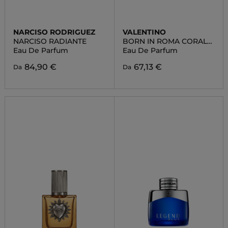
NARCISO RODRIGUEZ
VALENTINO
NARCISO RADIANTE
BORN IN ROMA CORAL
FANTASY DONNA
Eau De Parfum
Eau De Parfum
84,90 €
67,13 €
Da
Da