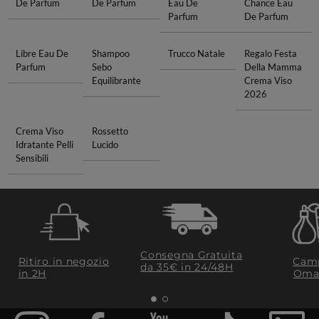
De Parfum
De Parfum
Eau De
Chance Eau
Parfum
De Parfum
Libre Eau De
Shampoo
Trucco Natale
Regalo Festa
Parfum
Sebo
Della Mamma
Equilibrante
Crema Viso
2026
Crema Viso
Rossetto
Idratante Pelli
Lucido
Sensibili
Consegna Gratuita
Ritiro in negozio
Camp
da 35€​ in 24/48H
in 2H
Oma