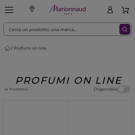
Ordina per
Filtra
Profumi on line
Make-up
Profumi
🎁 Idee
Corpo
Uomo
Marche
Capelli
Regalo
PROFUMI ON LINE
Disponibile
14 Prodotto/i