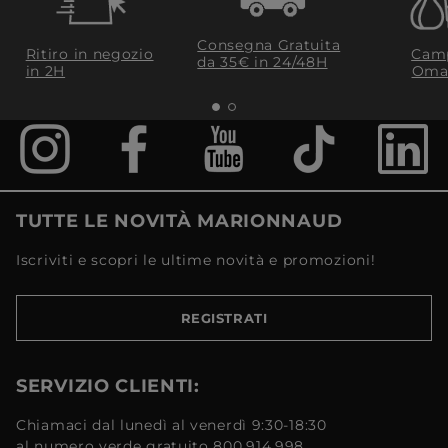
Consegna Gratuita
Ritiro in negozio
Camp
da 35€​ in 24/48H
in 2H
Oma
TUTTE LE NOVITÀ MARIONNAUD
Iscriviti e scopri le ultime novità e promozioni!
REGISTRATI
SERVIZIO CLIENTI:
Chiamaci dal lunedì al venerdì 9:30-18:30
al numero verde gratuito 800.914.998