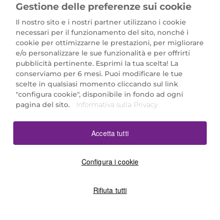
Gestione delle preferenze sui cookie
Il nostro sito e i nostri partner utilizzano i cookie
necessari per il funzionamento del sito, nonché i
cookie per ottimizzarne le prestazioni, per migliorare
e/o personalizzare le sue funzionalità e per offrirti
Marionnaud Parfumeries Italia S.r.l.
pubblicità pertinente. Esprimi la tua scelta! La
Largo Fiera Milano 5, 20017 Rho (MI)
conserviamo per 6 mesi. Puoi modificare le tue
REA Milano 1650024 con P.IVA 13425220152.
scelte in qualsiasi momento cliccando sul link
SCARICA LA NOSTRA APP
"configura cookie", disponibile in fondo ad ogni
pagina del sito.
Informativa sulla Privacy
Accetta tutti
Configura i cookie
Rifiuta tutti
©2026 Marionnaud
|
Sitemap