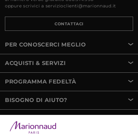
oppure scrivici a servizioclienti@marionnaud.it
CONTATTACI
PER CONOSCERCI MEGLIO
ACQUISTI & SERVIZI
PROGRAMMA FEDELTÀ
BISOGNO DI AIUTO?
METODI DI PAGAMENTO