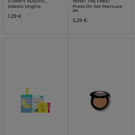
STAMPY ADESIVI
WHAT THE FAKE!
UNGHIE
Adesivi Unghie
Press-On Set Manicure
04
1,29 €
5,29 €