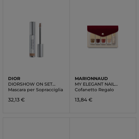
DIOR
MARIONNAUD
DIORSHOW ON SET
MY ELEGANT NAIL
BROW
LACQUER POUCH
Mascara per Sopracciglia
Cofanetto Regalo
32,13 €
13,84 €