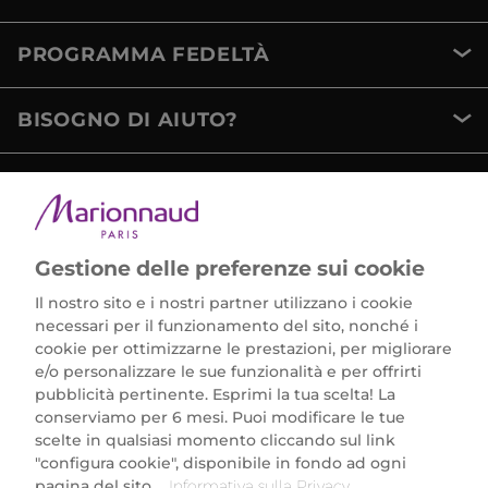
PROGRAMMA FEDELTÀ
BISOGNO DI AIUTO?
METODI DI PAGAMENTO
Gestione delle preferenze sui cookie
Il nostro sito e i nostri partner utilizzano i cookie
necessari per il funzionamento del sito, nonché i
cookie per ottimizzarne le prestazioni, per migliorare
e/o personalizzare le sue funzionalità e per offrirti
Marionnaud Parfumeries Italia S.r.l.
pubblicità pertinente. Esprimi la tua scelta! La
Largo Fiera Milano 5, 20017 Rho (MI)
conserviamo per 6 mesi. Puoi modificare le tue
REA Milano 1650024 con P.IVA 13425220152.
scelte in qualsiasi momento cliccando sul link
SCARICA LA NOSTRA APP
"configura cookie", disponibile in fondo ad ogni
pagina del sito.
Informativa sulla Privacy