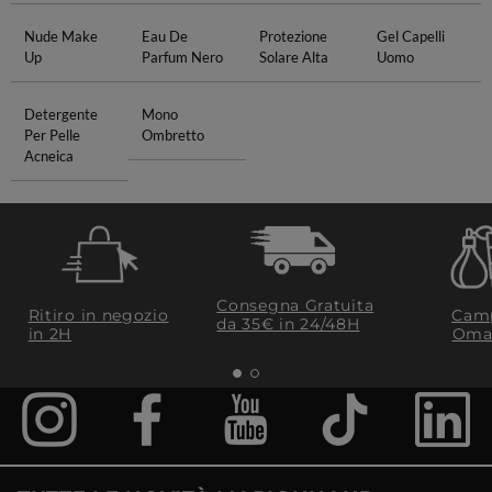
Nude Make
Eau De
Protezione
Gel Capelli
Up
Parfum Nero
Solare Alta
Uomo
Detergente
Mono
Per Pelle
Ombretto
Acneica
Consegna Gratuita
Ritiro in negozio
Camp
da 35€​ in 24/48H
in 2H
Oma