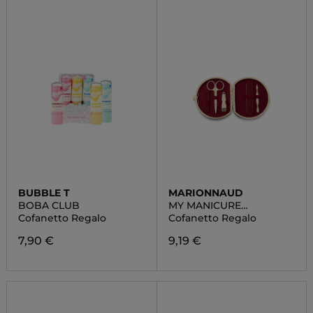
BUBBLE T
MARIONNAUD
BOBA CLUB
MY MANICURE
ESSENTIALS
Cofanetto Regalo
Cofanetto Regalo
7,90 €
9,19 €