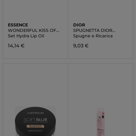
ESSENCE
DIOR
WONDERFUL KISS OF
SPUGNETTA DIOR
THE YEAR
FOREVER NATURAL
Set Hydra Lip Oil
Spugne e Ricarica
VELVET
14,14 €
9,03 €