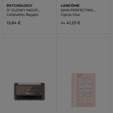
PATCHOLOGY
LANCÔME
O' GLOWY NIGHT
SKIN PERFECTING
ILLUMINATING PARTY
SETTING
Cofanetto Regalo
Cipria Viso
13,84 €
41,23 €
Da