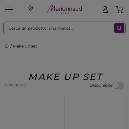
Ordina per
Filtra
Make up set
Make-up
Profumi
🎁 Idee
Corpo
Uomo
Marche
Capelli
Regalo
MAKE UP SET
Disponibile
31 Prodotto/i