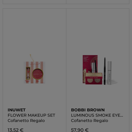
INUWET
BOBBI BROWN
FLOWER MAKEUP SET
LUMINOUS SMOKE EYE
SHADOW DUO SET
Cofanetto Regalo
Cofanetto Regalo
13,52 €
57,90 €