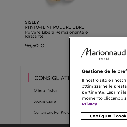
SISLEY
PHYTO-TEINT POUDRE LIBRE
Polvere Libera Perfezionante e
Idratante
96,50 €
Gestione delle pre
CONSIGLIATI PER TE
Il nostro sito e i nost
ottimizzarne le prestaz
Offerta Profumi
Sopracc
pertinente. Esprimi la
momento cliccando sul 
Spugna Cipria
Crema 
Privacy
Contenitore Per Profumi
Dior R
Configura i cook