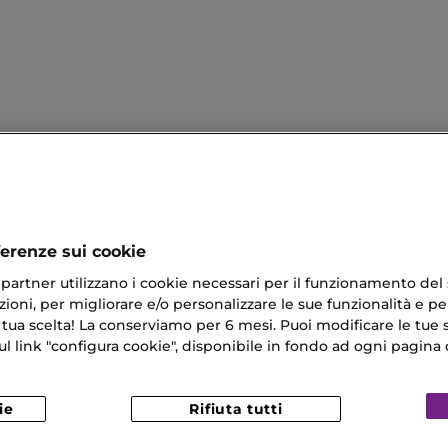
ferenze sui cookie
ri partner utilizzano i cookie necessari per il funzionamento del
ioni, per migliorare e/o personalizzare le sue funzionalità e per
iglia Perfette
Pennello Cipria
 tua scelta! La conserviamo per 6 mesi. Puoi modificare le tue s
link "configura cookie", disponibile in fondo ad ogni pagina d
Corpo Riparatrice
Clarins Gel
ouge Dior 720 Icone
ie
Rifiuta tutti