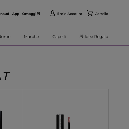
nnaud
App
Omaggi🎁
Il mio Account
Carrello
Uomo
Marche
Capelli
🎁 Idee Regalo
AT