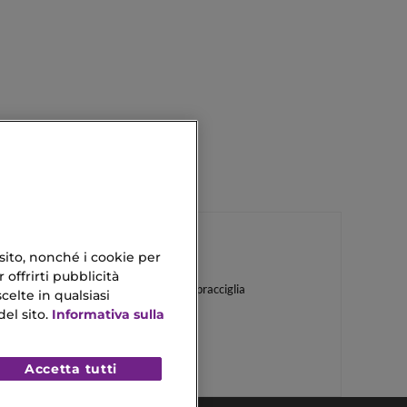
 sito, nonché i cookie per
 offrirti pubblicità
Effetto Laminazione Sopracciglia
celte in qualsiasi
el sito.
Informativa sulla
Olio Argan 100 Ml
Accetta tutti