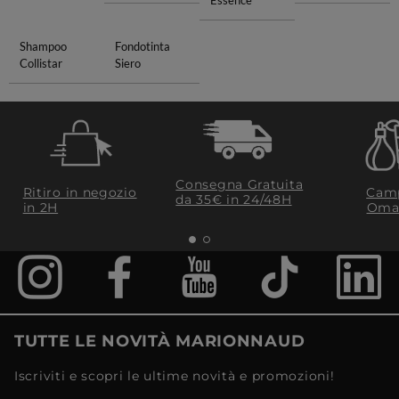
Essence
Shampoo
Fondotinta
Collistar
Siero
Consegna Gratuita
Ritiro in negozio
Camp
da 35€​ in 24/48H
in 2H
Oma
TUTTE LE NOVITÀ MARIONNAUD
Iscriviti e scopri le ultime novità e promozioni!