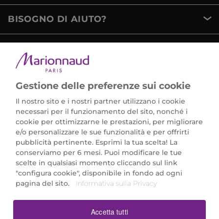
BISOGNO DI AIUTO?
METODI DI PAGAMENTO
Gestione delle preferenze sui cookie
Il nostro sito e i nostri partner utilizzano i cookie
necessari per il funzionamento del sito, nonché i
cookie per ottimizzarne le prestazioni, per migliorare
e/o personalizzare le sue funzionalità e per offrirti
Marionnaud Parfumeries Italia S.r.l.
pubblicità pertinente. Esprimi la tua scelta! La
Largo Fiera Milano 5, 20017 Rho (MI)
conserviamo per 6 mesi. Puoi modificare le tue
REA Milano 1650024 con P.IVA 13425220152.
scelte in qualsiasi momento cliccando sul link
SCARICA LA NOSTRA APP
"configura cookie", disponibile in fondo ad ogni
pagina del sito.
Informativa sulla Privacy
Accetta tutti