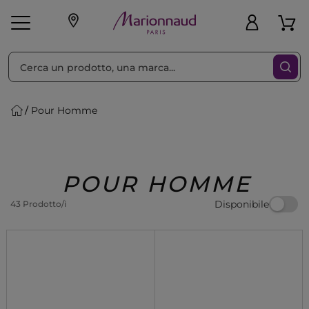
Ordina per
Filtra
Pour Homme
Make-up
Profumi
🎁 Idee
Corpo
Uomo
Marche
Capelli
Regalo
POUR HOMME
Disponibile
43 Prodotto/i