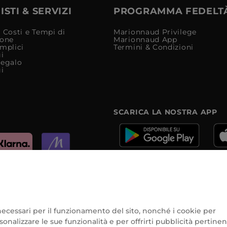
STI & SERVIZI
PROGRAMMA FEDELT
 Costi e Tempi di
Marionnaud Privilege
ione
Marionnaud App
mplici
Termini & Condizioni
i
Regalo
i
SCARICA LA NOSTRA APP
e
e necessari per il funzionamento del sito, nonché i cookie per
onalizzare le sue funzionalità e per offrirti pubblicità pertinen