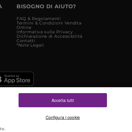
À
BISOGNO DI AIUTO?
FAQ & Regolamenti
Termini & Condizioni Vendita
Online
Informativa sulla Privacy
Dichiarazione di Accessibilità
Contatti
*Note Legali
Accetta tutti
Configura i cookie
te.