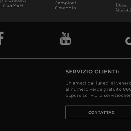
na Gratuita
Campioni
Reso
​ in 24/48H
Omaggio
Gratui
SERVIZIO CLIENTI:
Chiamaci dal lunedì al venerd
al numero verde gratuito 80
oppure scrivici a serviziocli
CONTATTACI