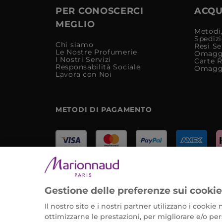
PER CONOSCERCI
ACQUI
MEGLIO
Metodi,
Spediz
Chi siamo
Resi Se
Le Nostre Profumerie
Omagg
I Nostri Servizi
Carte 
Responsabilità Sociale
Omagg
Lavora con Noi
METODI DI PAGAMENTO
Marionnaud Parfumeries Italia S.r.l.
Largo Fiera Milano 5, 20017 Rho (MI)
Gestione delle preferenze sui cooki
REA Milano 1650024 con P.IVA 13425220152.
Il nostro sito e i nostri partner utilizzano i cooki
ottimizzarne le prestazioni, per migliorare e/o pers