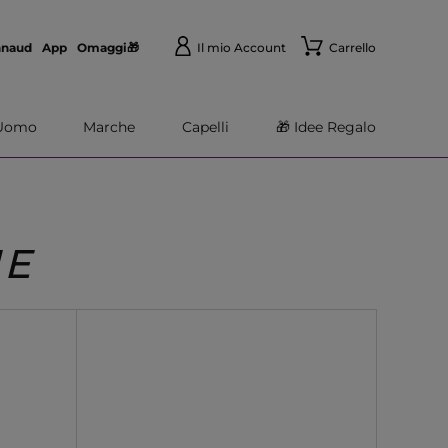
nnaud
App
Omaggi🎁
Il mio Account
Carrello
Uomo
Marche
Capelli
🎁 Idee Regalo
ME