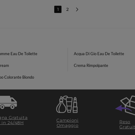
1
2
omme Eau De Toilette
Acqua Di Gio Eau De Toilette
Cream
Crema Rimpolpante
o Colorante Biondo
na Gratuita
Campioni
Reso
​ in 24/48H
Omaggio
Gratui