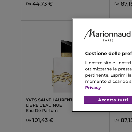
44,73 €
87,1
Da
Da
Gestione delle pre
Il nostro sito e i nost
ottimizzarne le prestaz
pertinente. Esprimi la
momento cliccando sul 
Privacy
Accetta tutti
YVES SAINT LAURENT
BURBE
LIBRE L'EAU NUE
MY BUR
Eau De Parfum
Eau De 
101,43 €
87,1
Da
Da