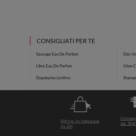
CONSIGLIATI PER TE
Sauvage Eau De Parfum
Dior H
Libre Eau De Parfum
Glow 
Dopobarba Lenitivo
Shampo
Conseg
Ritiro in negozio
da 35€
in 2H