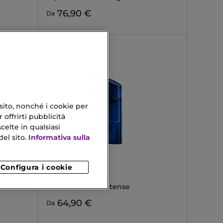
76,90 €
Da
 sito, nonché i cookie per
 offrirti pubblicità
celte in qualsiasi
el sito.
Informativa sulla
Configura i cookie
KENZO
KENZO HOMME
Eau De Toilette Intense
64,90 €
Da