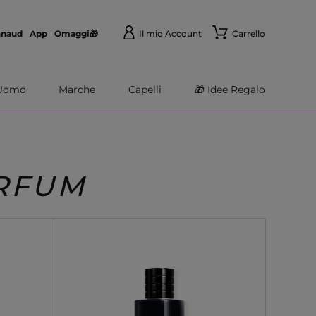
nnaud
App
Omaggi🎁
Il mio Account
Carrello
Uomo
Marche
Capelli
🎁 Idee Regalo
ARFUM