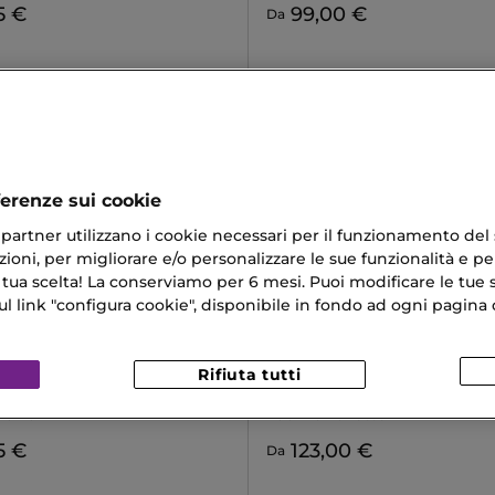
5 €
99,00 €
Da
ferenze sui cookie
ri partner utilizzano i cookie necessari per il funzionamento del
ioni, per migliorare e/o personalizzare le sue funzionalità e per
 tua scelta! La conserviamo per 6 mesi. Puoi modificare le tue s
link "configura cookie", disponibile in fondo ad ogni pagina d
Rifiuta tutti
RRY
TOM FORD
BERRY BLACK
EAU D'OMBRÉ LEATHER
Parfum
Eau De Toilette
5 €
123,00 €
Da