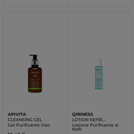
APIVITA
QIRINESS
CLEANSING GEL
LOTION KEFIR
PURIFIANTE
Gel Purificante Viso
Lozione Purificante al
Kefir