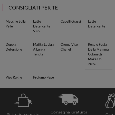
CONSIGLIATI PER TE
Macchie Sulla
Latte
Capelli Grassi
Latte
Pelle
Detergente
Detergente
Viso
Doppia
Matita Labbra
Crema Viso
Regalo Festa
Detersione
A Lunga
Chanel
Della Mamma
Tenuta
Cofanetti
Make Up
2026
Viso Rughe
Profumo Pepe
Consegna Gratuita
Ritiro in negozio
Camp