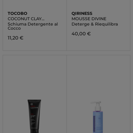
TOCOBO
QIRINESS
COCONUT CLAY
MOUSSE DIVINE
CLEANSING FOAM
Schiuma Detergente al
Deterge & Riequilibra
Cocco
40,00 €
11,20 €