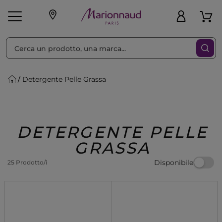
Ordina per
Filtra
Detergente Pelle Grassa
Make-up
Profumi
🎁 Idee
Corpo
Uomo
Marche
Capelli
Regalo
DETERGENTE PELLE
GRASSA
Disponibile
25 Prodotto/i