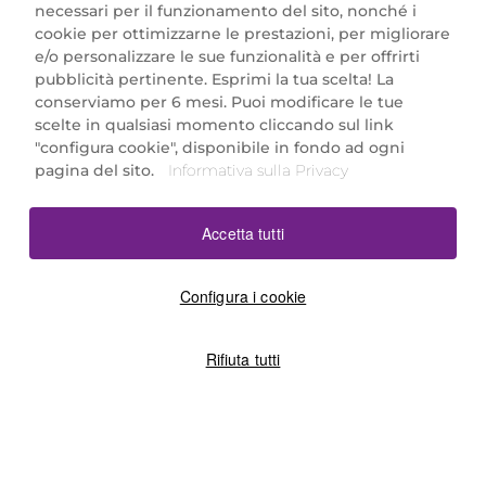
necessari per il funzionamento del sito, nonché i
cookie per ottimizzarne le prestazioni, per migliorare
e/o personalizzare le sue funzionalità e per offrirti
Marionnaud Parfumeries Italia S.r.l.
pubblicità pertinente. Esprimi la tua scelta! La
Largo Fiera Milano 5, 20017 Rho (MI)
conserviamo per 6 mesi. Puoi modificare le tue
REA Milano 1650024 con P.IVA 13425220152.
scelte in qualsiasi momento cliccando sul link
SCARICA LA NOSTRA APP
"configura cookie", disponibile in fondo ad ogni
pagina del sito.
Informativa sulla Privacy
Accetta tutti
Configura i cookie
Rifiuta tutti
©2026 Marionnaud
|
Sitemap