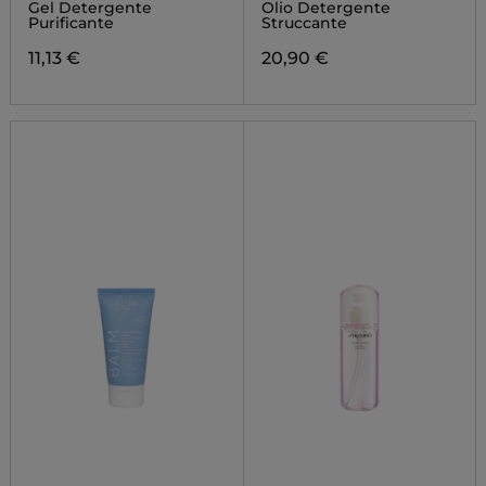
OIL
Gel Detergente
Olio Detergente
Purificante
Struccante
11,13 €
20,90 €